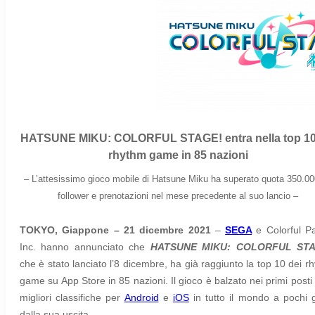
HATSUNE MIKU: COLORFUL STAGE! entra nella top 10
rhythm game in 85 nazioni
– L’attesissimo gioco mobile di Hatsune Miku ha superato quota 350.00
follower e prenotazioni nel mese precedente al suo lancio –
TOKYO, Giappone – 21 dicembre 2021
–
SEGA
e Colorful Pa
Inc. hanno annunciato che
HATSUNE MIKU: COLORFUL STA
che è stato lanciato l’8 dicembre, ha già raggiunto la top 10 dei r
game su App Store in 85 nazioni. Il gioco è balzato nei primi posti 
migliori classifiche per
Android
e
iOS
in tutto il mondo a pochi g
dalla sua uscita.