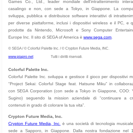
Games Co., Ltd., leader mondiale dell’intrattenimento interat
casalingo e non, con sede a Tokyo, in Giappone. La compa
sviluppa, pubblica e distribuisce software interattivi di intratteni
per diverse piattaforme, inclusi i dispositivi wireless e il PC, e q
prodotte da Nintendo, Microsoft e Sony Computer Entertai
Europe Inc. Il sito di SEGA of America è
www.sega.com
.
© SEGA / © Colorful Palette Inc. / © Crypton Future Media, INC.
www.piapro.net
Tutti i diritti riservati.
Colorful Palette Inc.
Colorful Palette Inc. sviluppa e gestisce il gioco per dispositivi m
“Project Sekai: Colorful Stage feat. Hatsune Miku” in collabora
con SEGA Corporation (con sede a Tokyo in Giappone, COO: 
Sugino) seguendo la mission aziendale di “continuare a c
contenuti in grado di colorare la tua vita”.
Crypton Future Media, Inc.
Crypton Future Media, Inc.
è una società di tecnologia musical
sede a Sapporo, in Giappone. Dalla nostra fondazione nel 