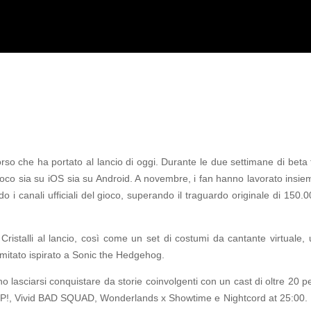
rso che ha portato al lancio di oggi. Durante le due settimane di beta 
gioco sia su iOS sia su Android. A novembre, i fan hanno lavorato insie
 i canali ufficiali del gioco, superando il traguardo originale di 150
Cristalli al lancio, così come un set di costumi da cantante virtuale, 
limitato ispirato a Sonic the Hedgehog.
o lasciarsi conquistare da storie coinvolgenti con un cast di oltre 20 
, Vivid BAD SQUAD, Wonderlands x Showtime e Nightcord at 25:00. I