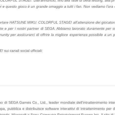
ORFUL STAGE!. Dall’annuncio, fino alla fase di beta testing, alla pr
 e questo gioco è un grande omaggio a tutti i fan. Non vediamo l’ora 
rtare HATSUNE MIKU: COLORFUL STAGE! all’attenzione dei giocatori d
te e per i nostri partner di SEGA. Abbiamo lavorato duramente per sv
nity per assicurarci di offrire la migliore esperienza possibile a un 
E!
sui canali social ufficiali:
o di SEGA Games Co., Ltd., leader mondiale dell’intrattenimento inter
 pubblica e distribuisce software interattivi di intrattenimento per d
a Nintendo, Microsoft e Sony Computer Entertainment Europe Inc. Il sito 