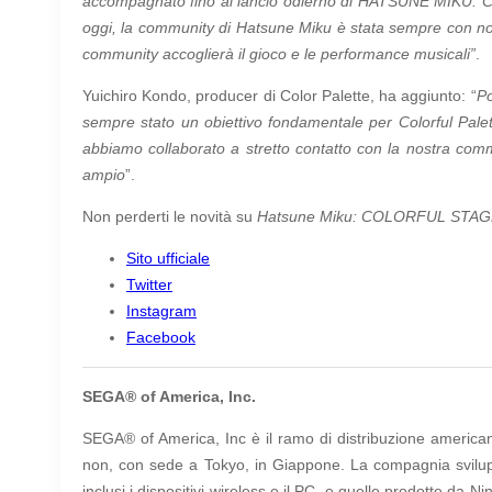
accompagnato fino al lancio odierno di HATSUNE MIKU: COL
oggi, la community di Hatsune Miku è stata sempre con noi
community accoglierà il gioco e le performance musicali”
.
Yuichiro Kondo, producer di Color Palette, ha aggiunto: “
Po
sempre stato un obiettivo fondamentale per Colorful Palet
abbiamo collaborato a stretto contatto con la nostra commu
ampio
”.
Non perderti le novità su
Hatsune Miku: COLORFUL STAG
Sito ufficiale
Twitter
Instagram
Facebook
SEGA® of America, Inc.
SEGA® of America, Inc è il ramo di distribuzione american
non, con sede a Tokyo, in Giappone. La compagnia sviluppa,
inclusi i dispositivi wireless e il PC, e quelle prodotte d