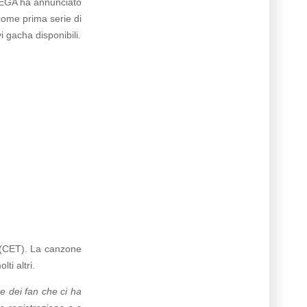
 SEGA ha annunciato
come prima serie di
i gacha disponibili.
e (CET). La canzone
ti altri.
e dei fan che ci ha