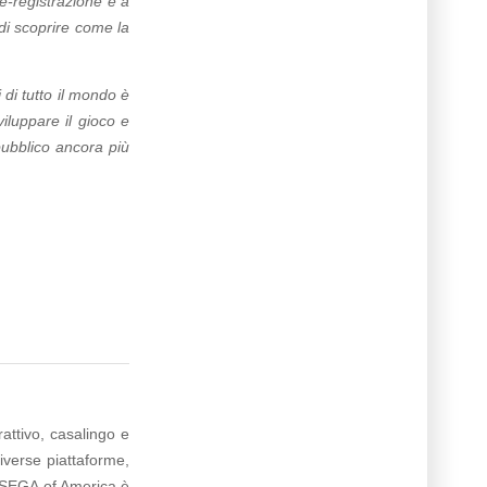
e-registrazione e a
di scoprire come la
i tutto il mondo è
iluppare il gioco e
pubblico ancora più
attivo, casalingo e
iverse piattaforme,
di SEGA of America è