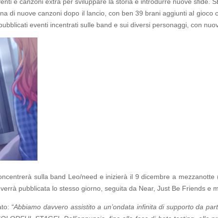
venti e canzoni extra per sviluppare la storia e introdurre nuove sfide.
ana di nuove canzoni dopo il lancio, con ben 39 brani aggiunti al gioco 
pubblicati eventi incentrati sulle band e sui diversi personaggi, con nuov
si concentrerà sulla band Leo/need e inizierà il 9 dicembre a mezzanott
 verrà pubblicata lo stesso giorno, seguita da Near, Just Be Friends e mol
ato:
“Abbiamo davvero assistito a un’ondata infinita di supporto da part