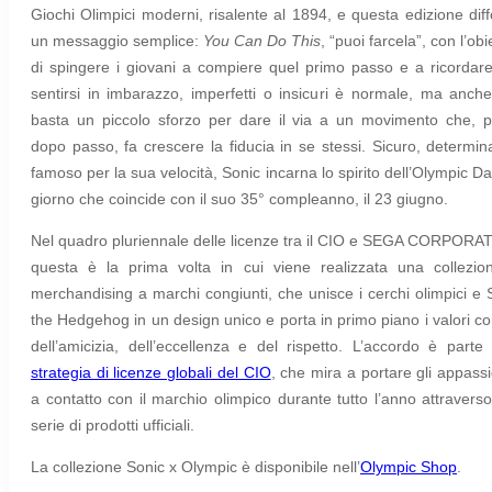
Giochi Olimpici moderni, risalente al 1894, e questa edizione dif
un messaggio semplice:
You Can Do This
, “puoi farcela”, con l’obi
di spingere i giovani a compiere quel primo passo e a ricordar
sentirsi in imbarazzo, imperfetti o insicuri è normale, ma anch
basta un piccolo sforzo per dare il via a un movimento che, 
dopo passo, fa crescere la fiducia in se stessi. Sicuro, determin
famoso per la sua velocità, Sonic incarna lo spirito dell’Olympic Da
giorno che coincide con il suo 35° compleanno, il 23 giugno.
Nel quadro pluriennale delle licenze tra il CIO e SEGA CORPORA
questa è la prima volta in cui viene realizzata una collezio
merchandising a marchi congiunti, che unisce i cerchi olimpici e 
the Hedgehog in un design unico e porta in primo piano i valori c
dell’amicizia, dell’eccellenza e del rispetto. L’accordo è parte 
strategia di licenze globali del CIO
, che mira a portare gli appassi
a contatto con il marchio olimpico durante tutto l’anno attravers
serie di prodotti ufficiali.
La collezione Sonic x Olympic è disponibile nell’
Olympic Shop
.