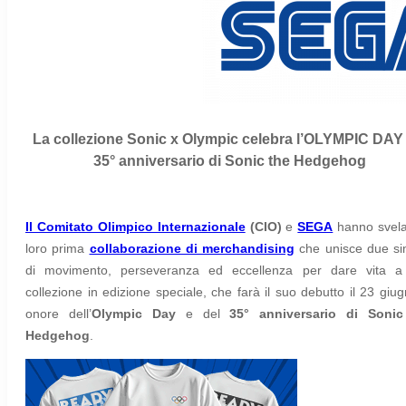
La collezione Sonic x Olympic celebra l’OLYMPIC DAY e
35° anniversario di Sonic the Hedgehog
Il Comitato Olimpico Internazionale
(CIO)
e
SEGA
hanno svela
loro prima
collaborazione di merchandising
che unisce due si
di movimento, perseveranza ed eccellenza per dare vita a
collezione in edizione speciale, che farà il suo debutto il 23 giug
onore dell’
Olympic Day
e del
35° anniversario di Sonic
Hedgehog
.