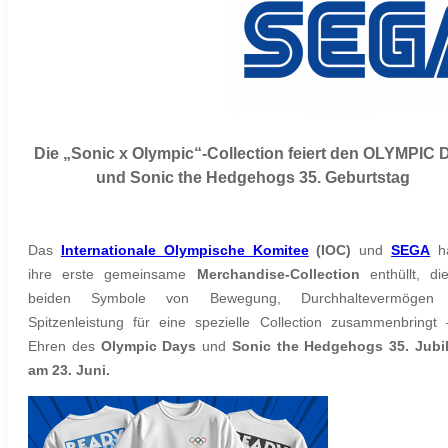
Die „Sonic x Olympic“-Collection feiert den OLYMPIC
und Sonic the Hedgehogs 35. Geburtstag
Das
Internationale Olympische Komitee
(IOC)
und
SEGA
h
ihre erste gemeinsame
Merchandise-Collection
enthüllt, di
beiden Symbole von Bewegung, Durchhaltevermögen
Spitzenleistung für eine spezielle Collection zusammenbringt
Ehren des
Olympic Days
und
Sonic the Hedgehogs 35. Jubi
am 23. Juni.