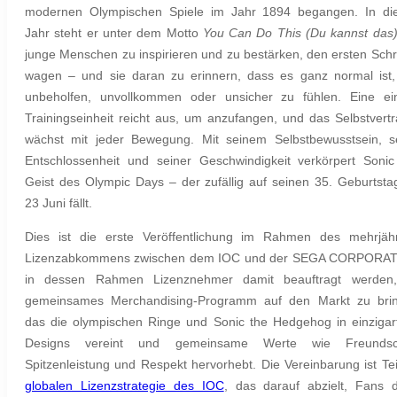
modernen Olympischen Spiele im Jahr 1894 begangen. In di
Jahr steht er unter dem Motto
You Can Do This (Du kannst das
junge Menschen zu inspirieren und zu bestärken, den ersten Schri
wagen – und sie daran zu erinnern, dass es ganz normal ist,
unbeholfen, unvollkommen oder unsicher zu fühlen. Eine ei
Trainingseinheit reicht aus, um anzufangen, und das Selbstvert
wächst mit jeder Bewegung. Mit seinem Selbstbewusstsein, s
Entschlossenheit und seiner Geschwindigkeit verkörpert Soni
Geist des Olympic Days – der zufällig auf seinen 35. Geburtst
23 Juni fällt.
Dies ist die erste Veröffentlichung im Rahmen des mehrjäh
Lizenzabkommens zwischen dem IOC und der SEGA CORPORAT
in dessen Rahmen Lizenznehmer damit beauftragt werden,
gemeinsames Merchandising-Programm auf den Markt zu brin
das die olympischen Ringe und Sonic the Hedgehog in einzigar
Designs vereint und gemeinsame Werte wie Freundsch
Spitzenleistung und Respekt hervorhebt. Die Vereinbarung ist Tei
globalen Lizenzstrategie des IOC
, das darauf abzielt, Fans 