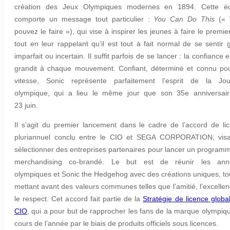
création des Jeux Olympiques modernes en 1894. Cette édi
comporte un message tout particulier :
You Can Do This
(« 
pouvez le faire »), qui vise à inspirer les jeunes à faire le premie
tout en leur rappelant qu’il est tout à fait normal de se sentir 
imparfait ou incertain. Il suffit parfois de se lancer : la confiance 
grandit à chaque mouvement. Confiant, déterminé et connu po
vitesse, Sonic représente parfaitement l’esprit de la Jo
olympique, qui a lieu le même jour que son 35e anniversair
23 juin.
Il s’agit du premier lancement dans le cadre de l’accord de li
pluriannuel conclu entre le CIO et SEGA CORPORATION, vis
sélectionner des entreprises partenaires pour lancer un program
merchandising co-brandé. Le but est de réunir les ann
olympiques et Sonic the Hedgehog avec des créations uniques, to
mettant avant des valeurs communes telles que l’amitié, l’excellen
le respect. Cet accord fait partie de la
Stratégie de licence globa
CIO
, qui a pour but de rapprocher les fans de la marque olympiq
cours de l’année par le biais de produits officiels sous licences.