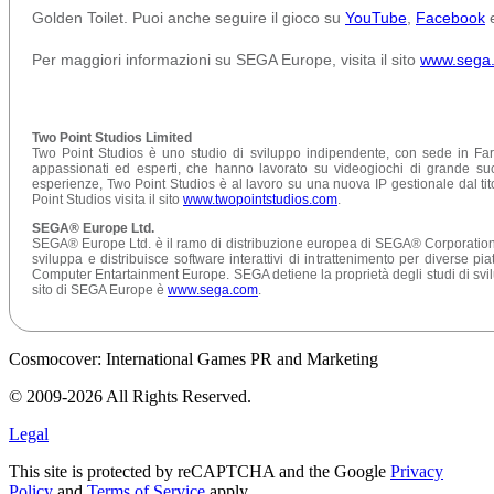
Golden Toilet. Puoi anche seguire il gioco su
YouTube
,
Facebook
Per maggiori informazioni su SEGA Europe, visita il sito
www.sega.
Two Point Studios Limited
Two Point Studios è uno studio di sviluppo indipendente, con sede in Fa
appassionati ed esperti, che hanno lavorato su videogiochi di grande 
esperienze, Two Point Studios è al lavoro su una nuova IP gestionale dal ti
Point Studios visita il sito
www.twopointstudios.com
.
SEGA® Europe Ltd.
SEGA® Europe Ltd. è il ramo di distribuzione europea di SEGA® Corporation,
sviluppa e distribuisce software interattivi di intrattenimento per diverse pi
Computer Entartainment Europe. SEGA detiene la proprietà degli studi di svilu
sito di SEGA Europe è
www.sega.com
.
Cosmocover: International Games PR and Marketing
© 2009-2026 All Rights Reserved.
Legal
This site is protected by reCAPTCHA and the Google
Privacy
Policy
and
Terms of Service
apply.