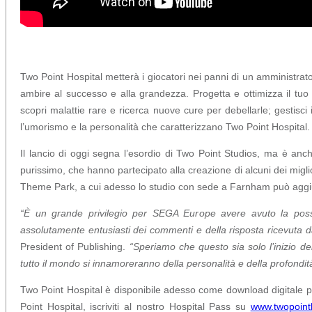
Two Point Hospital metterà i giocatori nei panni di un amministra
ambire al successo e alla grandezza. Progetta e ottimizza il tuo 
scopri malattie rare e ricerca nuove cure per debellarle; gestisci i
l’umorismo e la personalità che caratterizzano Two Point Hospital.
Il lancio di oggi segna l’esordio di Two Point Studios, ma è anc
purissimo, che hanno partecipato alla creazione di alcuni dei miglio
Theme Park, a cui adesso lo studio con sede a Farnham può aggiunge
“È un grande privilegio per SEGA Europe avere avuto la possib
assolutamente entusiasti dei commenti e della risposta ricevuta d
President of Publishing.
“Speriamo che questo sia solo l’inizio de
tutto il mondo si innamoreranno della personalità e della profondità
Two Point Hospital è disponibile adesso come download digitale p
Point Hospital, iscriviti al nostro Hospital Pass su
www.twopoint