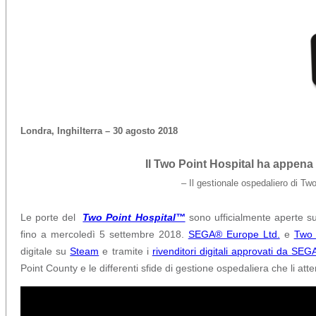
Londra, Inghilterra – 30 agosto 2018
Il Two Point Hospital ha appena 
– Il gestionale ospedaliero di Tw
Le porte del
Two Point Hospital™
sono ufficialmente aperte su
fino a mercoledì 5 settembre 2018.
SEGA® Europe Ltd.
e
Two 
digitale su
Steam
e tramite i
rivenditori digitali approvati da SEG
Point County e le differenti sfide di gestione ospedaliera che li att