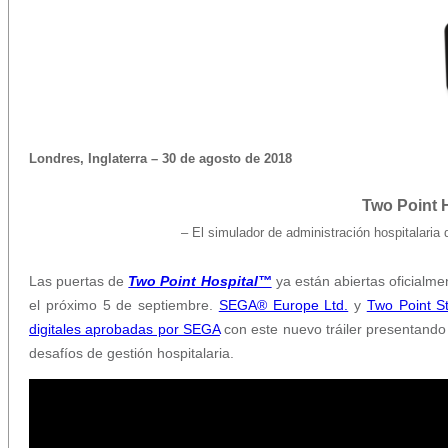
Londres, Inglaterra – 30 de agosto de 2018
Two Point 
– El simulador de administración hospitalaria
Las puertas de
Two Point Hospital™
ya están abiertas oficialme
el próximo 5 de septiembre.
SEGA® Europe Ltd.
y
Two Point S
digitales aprobadas por SEGA
con este nuevo tráiler presentando
desafíos de gestión hospitalaria.