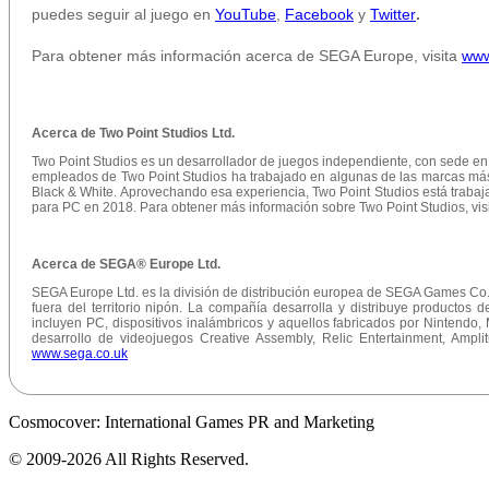
puedes seguir al juego en
YouTube
,
Facebook
y
Twitter
.
Para obtener más información acerca de SEGA Europe, visita
www
Acerca de Two Point Studios Ltd.
Two Point Studios es un desarrollador de juegos independiente, con sede e
empleados de Two Point Studios ha trabajado en algunas de las marcas más 
Black & White. Aprovechando esa experiencia, Two Point Studios está traba
para PC en 2018. Para obtener más información sobre Two Point Studios, vis
Acerca de SEGA® Europe Ltd.
SEGA Europe Ltd. es la división de distribución europea de SEGA Games Co., 
fuera del territorio nipón. La compañía desarrolla y distribuye productos
incluyen PC, dispositivos inalámbricos y aquellos fabricados por Nintendo,
desarrollo de videojuegos Creative Assembly, Relic Entertainment, Ampli
www.sega.co.uk
Cosmocover: International Games PR and Marketing
© 2009-2026 All Rights Reserved.