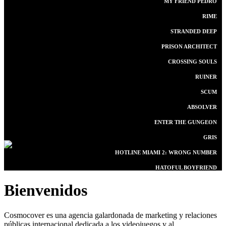
MY FRIEND PEDRO
RIME
STRANDED DEEP
PRISON ARCHITECT
CROSSING SOULS
RUINER
SCUM
ABSOLVER
ENTER THE GUNGEON
GRIS
HOTLINE MIAMI 2: WRONG NUMBER
HATOFUL BOYFRIEND
Bienvenidos
Cosmocover es una agencia galardonada de marketing y relaciones
públicas internacional dedicada a los videojuegos y al