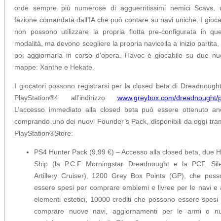
orde sempre più numerose di agguerritissimi nemici Scavs, 
fazione comandata dall’IA che può contare su navi uniche. I gioca
non possono utilizzare la propria flotta pre-configurata in qu
modalità, ma devono scegliere la propria navicella a inizio partita,
poi aggiornarla in corso d’opera. Havoc è giocabile su due n
mappe: Xanthe e Hekate.
I giocatori possono registrarsi per la closed beta di Dreadnough
PlayStation®4 all’indirizzo
www.greybox.com/dreadnought/
L’accesso immediato alla closed beta può essere ottenuto an
comprando uno dei nuovi Founder’s Pack, disponibili da oggi tra
PlayStation®Store:
PS4 Hunter Pack (9,99 €) – Accesso alla closed beta, due 
Ship (la P.C.F Morningstar Dreadnought e la PCF. Sile
Artillery Cruiser), 1200 Grey Box Points (GP), che pos
essere spesi per comprare emblemi e livree per le navi e a
elementi estetici, 10000 crediti che possono essere spesi
comprare nuove navi, aggiornamenti per le armi o nu