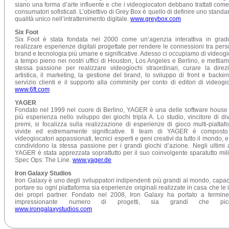
siano una forma d’arte influente e che i videogiocatori debbano trattati come
consumatori sofisticati. L’obiettivo di Grey Box è quello di definire uno standa
qualità unico nell’intrattenimento digitale.
www.greybox.com
Six Foot
Six Foot è stata fondata nel 2000 come un’agenzia interattiva in grad
realizzare esperienze digitali progettate per rendere le connessioni tra pers
brand e tecnologia più umane e significative. Adesso ci occupiamo di videogi
a tempo pieno nei nostri uffici di Houston, Los Angeles e Berlino, e mettiam
stessa passione per realizzare videogiochi straordinari, curare la direz
artistica, il marketing, la gestione del brand, lo sviluppo di front e backend
servizio clienti e il supporto alla comminity per conto di editori di videogio
www.6ft.com
YAGER
Fondato nel 1999 nel cuore di Berlino, YAGER è una delle software house
più esperienza nello sviluppo dei giochi tripla A. Lo studio, vincitore di div
premi, si focalizza sulla realizzazione di esperienze di gioco multi-piattaf
vivide ed estremamente significative. Il team di YAGER è compost
videogiocatori appassionati, tecnici esperti e geni creativi da tutto il mondo, e 
condividono la stessa passione per i grandi giochi d’azione. Negli ultimi 
YAGER è stata apprezzata soprattutto per il suo coinvolgente sparatutto mili
Spec Ops: The Line.
www.yager.de
Iron Galaxy Studios
Iron Galaxy è uno degli sviluppatori indipendenti più grandi al mondo, capac
portare su ogni piattaforma sia esperienze originali realizzate in casa che le 
dei propri partner. Fondato nel 2008, Iron Galaxy ha portato a termin
impressionante numero di progetti, sia grandi che picco
www.irongalaxystudios.com