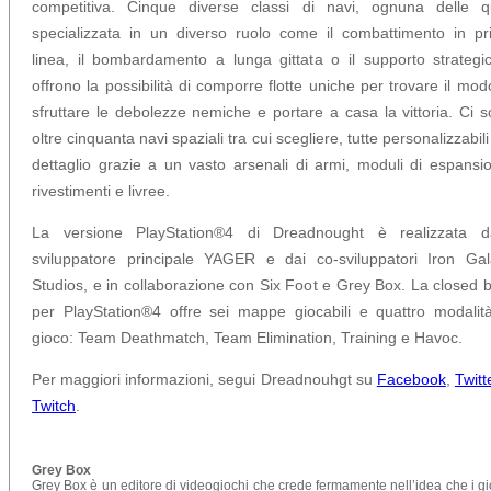
competitiva. Cinque diverse classi di navi, ognuna delle qu
specializzata in un diverso ruolo come il combattimento in p
linea, il bombardamento a lunga gittata o il supporto strategi
offrono la possibilità di comporre flotte uniche per trovare il mod
sfruttare le debolezze nemiche e portare a casa la vittoria. Ci 
oltre cinquanta navi spaziali tra cui scegliere, tutte personalizzabili
dettaglio grazie a un vasto arsenali di armi, moduli di espansi
rivestimenti e livree.
La versione PlayStation®4 di Dreadnought è realizzata da
sviluppatore principale YAGER e dai co-sviluppatori Iron Ga
Studios, e in collaborazione con Six Foot e Grey Box. La closed 
per PlayStation®4 offre sei mappe giocabili e quattro modalit
gioco: Team Deathmatch, Team Elimination, Training e Havoc.
Per maggiori informazioni, segui Dreadnouhgt su
Facebook
,
Twitt
Twitch
.
Grey Box
Grey Box è un editore di videogiochi che crede fermamente nell’idea che i gi