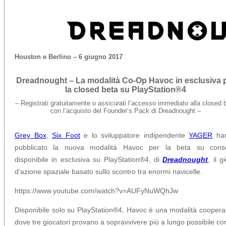
Houston e Berlino – 6 giugno 2017
Dreadnought – La modalità Co-Op Havoc in esclusiva 
la closed beta su PlayStation®4
– Registrati gratuitamente o assicurati l’accesso immediato alla closed 
con l’acquisto del Founder’s Pack di Dreadnought –
Grey Box
,
Six Foot
e lo sviluppatore indipendente
YAGER
ha
pubblicato la nuova modalità Havoc per la beta su conso
disponibile in esclusiva su PlayStation®4, di
Dreadnought
, il g
d’azione spaziale basato sullo scontro tra enormi navicelle.
https://www.youtube.com/watch?v=AUFyNuWQhJw
Disponibile solo su PlayStation®4, Havoc è una modalità coopera
dove tre giocatori provano a sopravvivere più a lungo possibile co