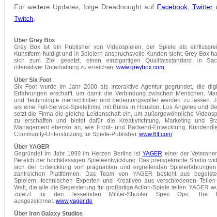
Für weitere Updates, folge Dreadnought auf
Facebook
,
Twitter
Twitch
.
Über Grey Box
Grey Box ist ein Publisher von Videospielen, der Spiele als einflussre
Kunstform huldigt und in Spielern anspruchsvolle Kunden sieht. Grey Box ha
sich zum Ziel gesetzt, einen einzigartigen Qualitätsstandard in Sa
interaktiver Unterhaltung zu erreichen.
www.greybox.com
Über Six Foot
Six Foot wurde im Jahr 2000 als interaktive Agentur gegründet, die digi
Erfahrungen erschafft, um damit die Verbindung zwischen Menschen, Ma
und Technologie menschlicher und bedeutungsvoller werden zu lassen. Je
als eine Full-Service-Spielefirma mit Büros in Houston, Los Angeles und Ber
setzt die Firma die gleiche Leidenschaft ein, um außergewöhnliche Videosp
zu erschaffen und bietet dafür die Kreativrichtung, Marketing und Br
Management ebenso an, wie Front- und Backend-Entwicklung, Kundendie
Community-Unterstützung für Spiele-Publisher.
www.6ft.com
Über YAGER
Gegründet im Jahr 1999 im Herzen Berlins ist
YAGER
einer der Veterane
Bereich der hochklassigen Spieleentwicklung. Das preisgekrönte Studio wi
sich der Entwicklung von prägnanten und ergreifenden Spielerfahrungen
zahlreichen Plattformen. Das Team von YAGER besteht aus begeiste
Spielern, technischen Experten und Kreativen aus verschiedenen Teilen
Welt, die alle die Begeisterung für großartige Action-Spiele teilen. YAGER w
zuletzt für den fesselnden Militär-Shooter Spec Ops: The L
ausgezeichnet.
www.yager.de
Über Iron Galaxy Studios