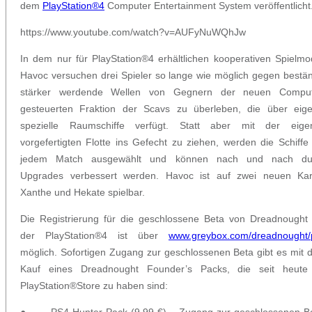
dem
PlayStation®4
Computer Entertainment System veröffentlicht
https://www.youtube.com/watch?v=AUFyNuWQhJw
In dem nur für PlayStation®4 erhältlichen kooperativen Spielm
Havoc versuchen drei Spieler so lange wie möglich gegen bestä
stärker werdende Wellen von Gegnern der neuen Comput
gesteuerten Fraktion der Scavs zu überleben, die über eige
spezielle Raumschiffe verfügt. Statt aber mit der eige
vorgefertigten Flotte ins Gefecht zu ziehen, werden die Schiffe
jedem Match ausgewählt und können nach und nach du
Upgrades verbessert werden. Havoc ist auf zwei neuen Kar
Xanthe und Hekate spielbar.
Die Registrierung für die geschlossene Beta von Dreadnought
der PlayStation®4 ist über
www.greybox.com/dreadnought/
möglich. Sofortigen Zugang zur geschlossenen Beta gibt es mit
Kauf eines Dreadnought Founder’s Packs, die seit heute
PlayStation®Store zu haben sind:
● PS4 Hunter Pack (9.99 €) – Zugang zur geschlossenen Be