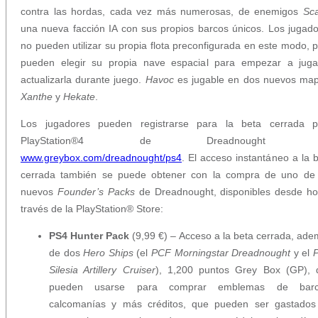
contra las hordas, cada vez más numerosas, de enemigos
Sc
una nueva facción IA con sus propios barcos únicos. Los jugad
no pueden utilizar su propia flota preconfigurada en este modo, 
pueden elegir su propia nave espacial para empezar a juga
actualizarla durante juego.
Havoc
es jugable en dos nuevos map
Xanthe
y
Hekate
.
Los jugadores pueden registrarse para la beta cerrada p
PlayStation®4 de Dreadnought 
www.greybox.com/dreadnought/ps4
. El acceso instantáneo a la 
cerrada también se puede obtener con la compra de uno de 
nuevos
Founder’s Packs
de Dreadnought, disponibles desde ho
través de la PlayStation® Store:
PS4 Hunter Pack
(9,99 €) – Acceso a la beta cerrada, ad
de dos
Hero Ships
(el
PCF Morningstar Dreadnought
y el
Silesia Artillery Cruiser
), 1,200 puntos Grey Box (GP), 
pueden usarse para comprar emblemas de barc
calcomanías y más créditos, que pueden ser gastados