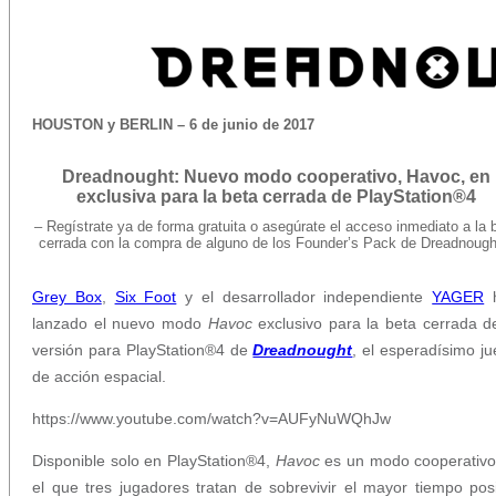
HOUSTON y BERLIN – 6 de junio de 2017
Dreadnought: Nuevo modo cooperativo, Havoc, en
exclusiva para la beta cerrada de PlayStation®4
– Regístrate ya de forma gratuita o asegúrate el acceso inmediato a la 
cerrada con la compra de alguno de los Founder’s Pack de Dreadnough
Grey Box
,
Six Foot
y el desarrollador independiente
YAGER
h
lanzado el nuevo modo
Havoc
exclusivo para la beta cerrada d
versión para PlayStation®4 de
Dreadnought
, el esperadísimo j
de acción espacial.
https://www.youtube.com/watch?v=AUFyNuWQhJw
Disponible solo en PlayStation®4,
Havoc
es un modo cooperativo
el que tres jugadores tratan de sobrevivir el mayor tiempo pos