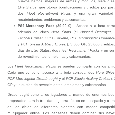
nuevos barcos, mejoras de armas y módulos, siete días
Elite Status
, que otorga bonificaciones y créditos por part
dos
Fleet Recruitment Packs
y una gran variedad
recubrimientos, emblemas y calcomanías.
PS4 Mercena
ry Pack
(39.99 €) – Acceso a la beta cerr
además de cinco
Hero Ships
(el
Huscarl Destroyer, 
Tactical Cruiser, Outis Corvette, PCF Morningstar Dreadno
y
PCF Silesia Artillery Cruiser
), 3.500 GP, 25.000 créditos
días de
Elite Status
, dos
Fleet Recruitment Packs
y un sur
de revestimientos, emblemas y calcomanías.
Los
Fleet Recruitment Packs
se pueden compartir con los amig
Cada uno contiene: acceso a la beta cerrada, dos
Hero Ships
PCF Morningstar Dreadnought
y el
PCF Silesia Artillery Cruiser
),
GP y un surtido de revestimientos, emblemas y calcomanías.
Dreadnought pone a los jugadores al mando de enormes buq
preparados para la trepidante guerra táctica en el espacio y a tr
de los cielos de diferentes planetas con modos competiti
multijugador online. Los capitanes deben dominar sus nave