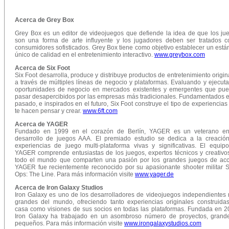
Acerca de Grey Box
Grey Box es un editor de videojuegos que defiende la idea de que los ju
son una forma de arte influyente y los jugadores deben ser tratados 
consumidores sofisticados. Grey Box tiene como objetivo establecer un está
único de calidad en el entretenimiento interactivo.
www.greybox.com
Acerca de Six Foot
Six Foot desarrolla, produce y distribuye productos de entretenimiento origin
a través de múltiples líneas de negocio y plataformas. Evaluando y ejecut
oportunidades de negocio en mercados existentes y emergentes que pu
pasar desapercibidos por las empresas más tradicionales. Fundamentados e
pasado, e inspirados en el futuro, Six Foot construye el tipo de experiencias
te hacen pensar y crear.
www.6ft.com
Acerca de YAGER
Fundado en 1999 en el corazón de Berlín, YAGER es un veterano e
desarrollo de juegos AAA. El premiado estudio se dedica a la creació
experiencias de juego multi-plataforma vivas y significativas. El equip
YAGER comprende entusiastas de los juegos, expertos técnicos y creativo
todo el mundo que comparten una pasión por los grandes juegos de acc
YAGER fue recientemente reconocido por su apasionante shooter militar 
Ops: The Line. Para más información visite
www.yager.de
Acerca de
Iron Galaxy Studios
Iron Galaxy es uno de los desarrolladores de videojuegos independientes
grandes del mundo, ofreciendo tanto experiencias originales construida
casa como visiones de sus socios en todas las plataformas. Fundada en 2
Iron Galaxy ha trabajado en un asombroso número de proyectos, grand
pequeños. Para más información visite
www.irongalaxystudios.com