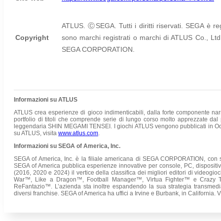
ATLUS.
Ⓒ
SEGA. Tutti i diritti riservati. SEGA è r
Copyright
sono marchi registrati o marchi di ATLUS Co., L
SEGA CORPORATION.
Informazioni su ATLUS
ATLUS crea esperienze di gioco indimenticabili, dalla forte componente narr
portfolio di titoli che comprende serie di lungo corso molto apprezzate dal
leggendaria SHIN MEGAMI TENSEI. I giochi ATLUS vengono pubblicati in Occide
su ATLUS, visita
www.atlus.com
.
Informazioni su SEGA of America, Inc.
SEGA of America, Inc. è la filiale americana di SEGA CORPORATION, con sed
SEGA of America pubblica esperienze innovative per console, PC, dispositivi 
(2016, 2020 e 2024) il vertice della classifica dei migliori editori di videogi
War™, Like a Dragon™, Football Manager™, Virtua Fighter™ e Crazy Taxi™
ReFantazio™. L’azienda sta inoltre espandendo la sua strategia transmedial
diversi franchise. SEGA of America ha uffici a Irvine e Burbank, in California. V