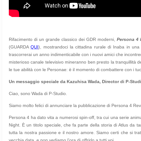
Rifacimento di un grande classico dei GDR moderni,
Persona 4 
(GUARDA
QUI
), mostrandoci la cittadina rurale di Inaba in una
trascorrerai un anno indimenticabile con i nuovi amici che incontrera
misterioso canale televisivo mineranno ben presto la tranquillità del
le tue abilità con le Personae: è il momento di combattere con i tuoi f
Un messaggio speciale da Kazuhisa Wada, Director di P-Stud
Ciao, sono Wada di P-Studio.
Siamo molto felici di annunciare la pubblicazione di Persona 4 Revi
Persona 4 ha dato vita a numerosi spin-off, tra cui una serie ani
Night. È un titolo speciale, che fa parte della storia di Atlus da
tutta la nostra passione e il nostro amore. Siamo certi che si trat
vecchia data, e non vediamo l’ora di offrirlo a tutti voi.