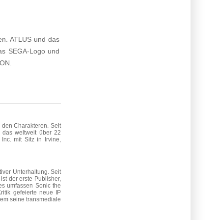
gen. ATLUS und das
das SEGA-Logo und
ION.
 den Charakteren. Seit
 das weltweit über 22
. mit Sitz in Irvine,
ver Unterhaltung. Seit
st der erste Publisher,
ses umfassen Sonic the
tik gefeierte neue IP
dem seine transmediale