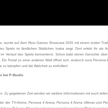
, wurde auf dem Xbox Games Showcase 2025 mit einem ersten Trailer
 Spiels im ländlichen Städtchen Inaba zeigt. Dort erlebt ihr als A
 im Verlauf des Spiels kennenlernt. Schon bald stören Gerüchte übe
. Ein Portal zu einer anderen Welt öffnet sich, wodurch eure Persona-
nde zu kämpfen und die Wahrheit zu enthüllen!
r bei P-Studio
n. Zu gegebener Zeit werden wir weitere Informationen mit euch teile
nter der TV-Anime, Persona 4 Arena, Persona 4 Arena Ultimax und Per