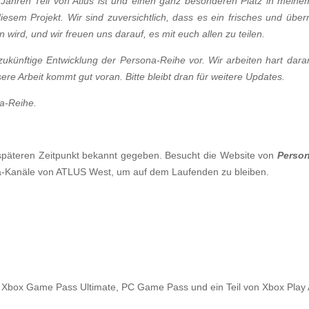
len Jahren Teil von Atlus ist und einen ganz besonderen Platz in mein
diesem Projekt. Wir sind zuversichtlich, dass es ein frisches und übe
 wird, und wir freuen uns darauf, es mit euch allen zu teilen.
e zukünftige Entwicklung der Persona-Reihe vor. Wir arbeiten hart dar
e Arbeit kommt gut voran. Bitte bleibt dran für weitere Updates.
na-Reihe.
päteren Zeitpunkt bekannt gegeben. Besucht die Website von
Person
dia-Kanäle von ATLUS West, um auf dem Laufenden zu bleiben.
, Xbox Game Pass
Ultimate, PC Game Pass und ein Teil von Xbox Pla