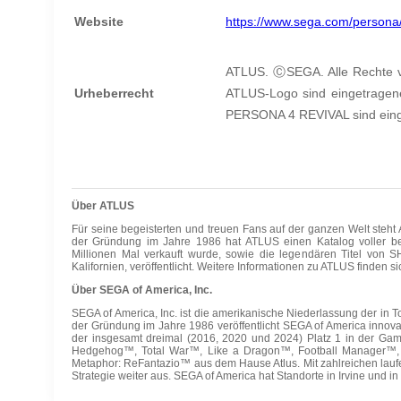
Website
https://www.sega.com/persona/
ATLUS.
Ⓒ
SEGA. Alle Rechte 
Urheberrecht
ATLUS-Logo sind eingetrage
PERSONA 4 REVIVAL sind ein
Über ATLUS
Für seine begeisterten und treuen Fans auf der ganzen Welt steht
der Gründung im Jahre 1986 hat ATLUS einen Katalog voller bel
Millionen Mal verkauft wurde, sowie die legendären Titel von 
Kalifornien, veröffentlicht. Weitere Informationen zu ATLUS finden si
Über SEGA of America, Inc.
SEGA of America, Inc. ist die amerikanische Niederlassung der in
der Gründung im Jahre 1986 veröffentlicht SEGA of America innovat
der insgesamt dreimal (2016, 2020 und 2024) Platz 1 in der Game-
Hedgehog™, Total War™, Like a Dragon™, Football Manager™, Vi
Metaphor: ReFantazio™ aus dem Hause Atlus. Mit zahlreichen lau
Strategie weiter aus. SEGA of America hat Standorte in Irvine und in 