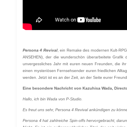
Persona 4 Revival
, ein Remake des modernen Kult-RPGs
ANSEHEN), der die wunderschön überarbeitete Grafik des
unvergessliches Jahr mit euren neuen Freunden, die ihr
einen mysteriösen Fernsehsender euren friedlichen Alltag
werden. Jetzt ist es an der Zeit, an der Seite eurer Freu
Eine besondere Nachricht von Kazuhisa Wada, Directo
Hallo, ich bin Wada von P-Studio.
Es freut uns sehr, Persona 4 Revival ankündigen zu könne
Persona 4 hat zahlreiche Spin-offs hervorgebracht, daru