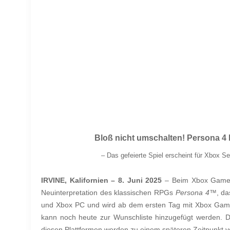
Bloß nicht umschalten! Persona 
–
Das gefeierte Spiel
erscheint für Xbox S
IRVINE, Kalifornien – 8. Juni 2025
– Beim Xbox Game
Neuinterpretation des klassischen RPGs
Persona 4™
, da
und Xbox PC und wird ab dem ersten Tag mit Xbox Game
kann noch heute zur Wunschliste hinzugefügt werden. D
diesen Plattformen werden zu einem späteren Zeitpunkt v