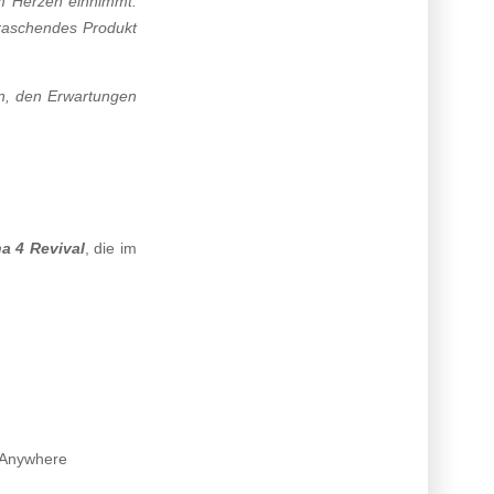
em Herzen einnimmt.
rraschendes Produkt
an, den Erwartungen
a 4 Revival
, die im
y Anywhere