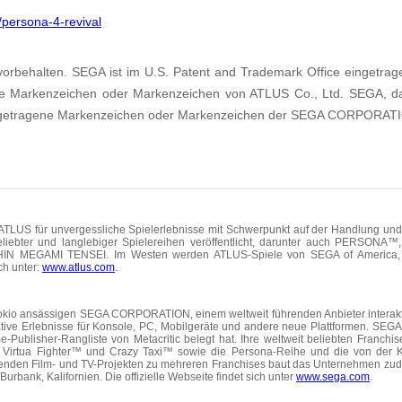
persona-4-revival
vorbehalten. SEGA ist im U.S. Patent and Trademark Office eingetra
ne Markenzeichen oder Markenzeichen von ATLUS Co., Ltd. SEGA, 
getragene Markenzeichen oder Markenzeichen der SEGA CORPORAT
 ATLUS für unvergessliche Spielerlebnisse mit Schwerpunkt auf der Handlung und
iebter und langlebiger Spielereihen veröffentlicht, darunter auch PERSONA™,
SHIN MEGAMI TENSEI. Im Westen werden ATLUS-Spiele von SEGA of America, Inc
ch unter:
www.atlus.com
.
 Tokio ansässigen SEGA CORPORATION, einem weltweit führenden Anbieter interakti
ive Erlebnisse für Konsole, PC, Mobilgeräte und andere neue Plattformen. SEGA i
Publisher-Rangliste von Metacritic belegt hat. Ihre weltweit beliebten Franchi
rtua Fighter™ und Crazy Taxi™ sowie die Persona-Reihe und die von der Kri
fenden Film- und TV-Projekten zu mehreren Franchises baut das Unternehmen zu
Burbank, Kalifornien. Die offizielle Webseite findet sich unter
www.sega.com
.