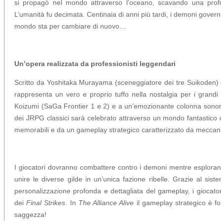
si propagò nel mondo attraverso l’oceano, scavando una profon
L’umanità fu decimata. Centinaia di anni più tardi, i demoni govern
mondo sta per cambiare di nuovo…
Un’opera realizzata da professionisti leggendari
Scritto da Yoshitaka Murayama (sceneggiatore dei tre Suikoden)
rappresenta un vero e proprio tuffo nella nostalgia per i grandi 
Koizumi (SaGa Frontier 1 e 2) e a un’emozionante colonna sonora
dei JRPG classici sarà celebrato attraverso un mondo fantastico 
memorabili e da un gameplay strategico caratterizzato da meccani
I giocatori dovranno combattere contro i demoni mentre esplorano
unire le diverse gilde in un’unica fazione ribelle. Grazie al si
personalizzazione profonda e dettagliata del gameplay, i giocato
dei
Final Strikes
. In
The Alliance Alive
il gameplay strategico è fo
saggezza!