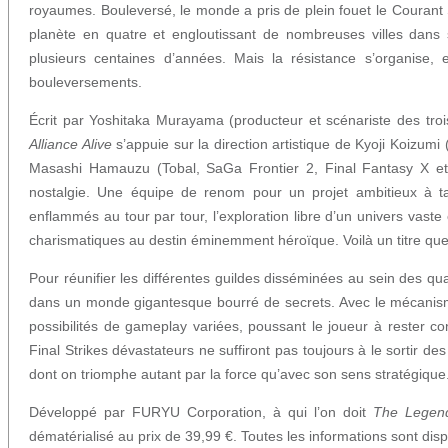
royaumes. Bouleversé, le monde a pris de plein fouet le Courant 
planète en quatre et engloutissant de nombreuses villes dans s
plusieurs centaines d’années. Mais la résistance s’organise
bouleversements.
Écrit par Yoshitaka Murayama (producteur et scénariste des tr
Alliance Alive
s’appuie sur la direction artistique de Kyoji Koizu
Masashi Hamauzu (Tobal, SaGa Frontier 2, Final Fantasy X et X
nostalgie. Une équipe de renom pour un projet ambitieux à t
enflammés au tour par tour, l’exploration libre d’un univers vast
charismatiques au destin éminemment héroïque. Voilà un titre qu
Pour réunifier les différentes guildes disséminées au sein des qu
dans un monde gigantesque bourré de secrets. Avec le mécanisme
possibilités de gameplay variées, poussant le joueur à rester 
Final Strikes dévastateurs ne suffiront pas toujours à le sortir des
dont on triomphe autant par la force qu’avec son sens stratégique
Développé par FURYU Corporation, à qui l’on doit
The Legen
dématérialisé au prix de 39,99 €. Toutes les informations sont dis