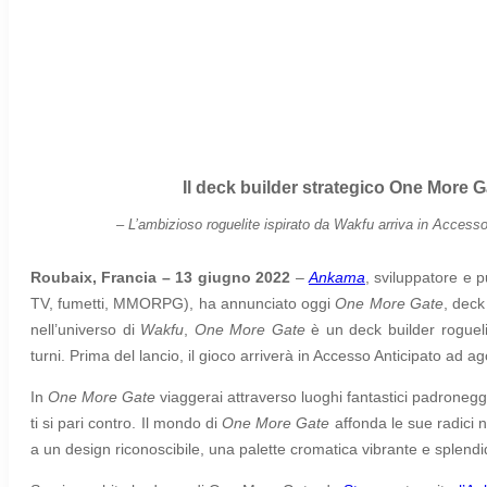
Il deck builder strategico One More 
–
L’ambizioso roguelite ispirato da Wakfu arriva in Accesso
Roubaix, Francia – 13 giugno 2022
–
Ankama
, sviluppatore e 
TV, fumetti, MMORPG), ha annunciato oggi
One More Gate
, deck
nell’universo di
Wakfu
,
One More Gate
è un deck builder roguel
turni. Prima del lancio, il gioco arriverà in Accesso Anticipato ad 
In
One More Gate
viaggerai attraverso luoghi fantastici padronegg
ti si pari contro. Il mondo di
One More Gate
affonda le sue radici n
a un design riconoscibile, una palette cromatica vibrante e splendid