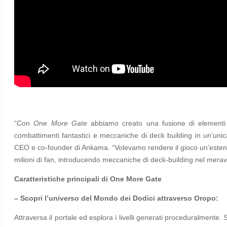
“Con
One More Gate
abbiamo creato una fusione di elementi 
combattimenti fantastici e meccaniche di deck building in un’uni
CEO e co-founder di Ankama. “Volevamo rendere il gioco un’estens
milioni di fan, introducendo meccaniche di deck-building nel merav
Caratteristiche principali di One More Gate
– Scopri l’universo del Mondo dei Dodici attraverso Oropo:
Attraversa il portale ed esplora i livelli generati proceduralmente. 