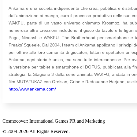
Ankama è una società indipendente che crea, pubblica e distribuisc
dall’animazione ai manga, cura il processo produttivo delle sue 
WAKFU, parte di un vasto universo chiamato Krosmoz, ha pubbl
numerose altre creazioni includono: il gioco da tavolo e le figur
Pogo, Nindash e WAKFU: The Brotherhood per smartphone e tab
Freaks’ Squeele. Dal 2004, i team di Ankama applicano i principi de
per offrire alle loro comunità di giocatori, lettori e spettatori un
Ankama, ogni storia è unica, ma sono tutte interconnesse. Per a
la versione per tablet e smartphone di DOFUS, pubblicata alla fin
strategia; la Stagione 3 della serie animata WAKFU, andata in ond
film MUTAFUKAZ con Orelsan, Grine e Redouanne Harjane, uscito n
http://www.ankama.com/
Cosmocover: International Games PR and Marketing
© 2009-2026 All Rights Reserved.