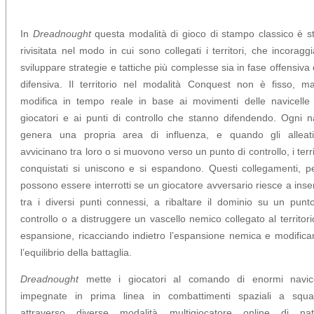
In
Dreadnought
questa modalità di gioco di stampo classico è s
rivisitata nel modo in cui sono collegati i territori, che incoragg
sviluppare strategie e tattiche più complesse sia in fase offensiva
difensiva. Il territorio nel modalità Conquest non è fisso, m
modifica in tempo reale in base ai movimenti delle navicelle
giocatori e ai punti di controllo che stanno difendendo. Ogni 
genera una propria area di influenza, e quando gli alleati
avvicinano tra loro o si muovono verso un punto di controllo, i terri
conquistati si uniscono e si espandono. Questi collegamenti, p
possono essere interrotti se un giocatore avversario riesce a inser
tra i diversi punti connessi, a ribaltare il dominio su un punt
controllo o a distruggere un vascello nemico collegato al territori
espansione, ricacciando indietro l’espansione nemica e modific
l’equilibrio della battaglia.
Dreadnought
mette i giocatori al comando di enormi navice
impegnate in prima linea in combattimenti spaziali a squa
attraverso diverse modalità multigiocatore online di nat