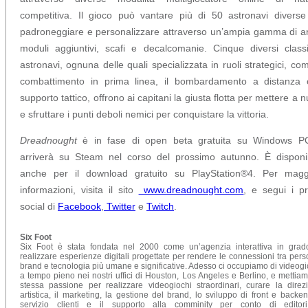
competitiva. Il gioco può vantare più di 50 astronavi divers
padroneggiare e personalizzare attraverso un’ampia gamma di a
moduli aggiuntivi, scafi e decalcomanie. Cinque diversi class
astronavi, ognuna delle quali specializzata in ruoli strategici, com
combattimento in prima linea, il bombardamento a distanza o
supporto tattico, offrono ai capitani la giusta flotta per mettere a 
e sfruttare i punti deboli nemici per conquistare la vittoria.
Dreadnought
è in fase di open beta gratuita su Windows P
arriverà su Steam nel corso del prossimo autunno. È disponi
anche per il download gratuito su PlayStation®4. Per maggi
informazioni, visita il sito
www.dreadnought.com
, e segui i pro
social di
Facebook
,
Twitter
e
Twitch
.
Six Foot
Six Foot è stata fondata nel 2000 come un’agenzia interattiva in grad
realizzare esperienze digitali progettate per rendere le connessioni tra pers
brand e tecnologia più umane e significative. Adesso ci occupiamo di videogi
a tempo pieno nei nostri uffici di Houston, Los Angeles e Berlino, e mettiam
stessa passione per realizzare videogiochi straordinari, curare la direz
artistica, il marketing, la gestione del brand, lo sviluppo di front e backend
servizio clienti e il supporto alla comminity per conto di editor