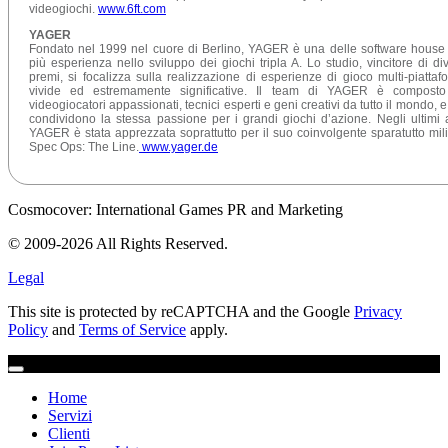
videogiochi.
www.6ft.com
YAGER
Fondato nel 1999 nel cuore di Berlino, YAGER è una delle software house
più esperienza nello sviluppo dei giochi tripla A. Lo studio, vincitore di div
premi, si focalizza sulla realizzazione di esperienze di gioco multi-piattaf
vivide ed estremamente significative. Il team di YAGER è compost
videogiocatori appassionati, tecnici esperti e geni creativi da tutto il mondo, e 
condividono la stessa passione per i grandi giochi d’azione. Negli ultimi 
YAGER è stata apprezzata soprattutto per il suo coinvolgente sparatutto mili
Spec Ops: The Line.
www.yager.de
Cosmocover: International Games PR and Marketing
© 2009-2026 All Rights Reserved.
Legal
This site is protected by reCAPTCHA and the Google
Privacy
Policy
and
Terms of Service
apply.
Home
Servizi
Clienti