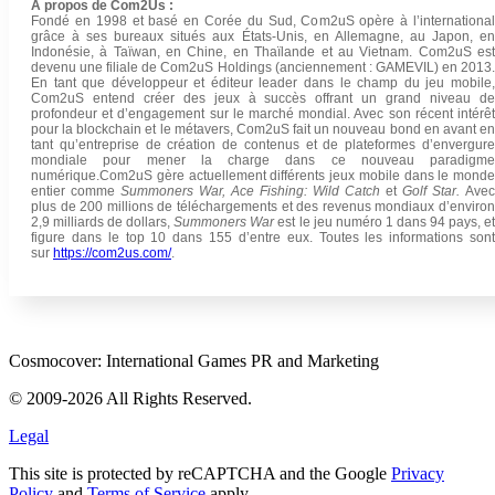
À propos de Com2Us :
Fondé en 1998 et basé en Corée du Sud, Com2uS opère à l’international
grâce à ses bureaux situés aux États-Unis, en Allemagne, au Japon, en
Indonésie, à Taïwan, en Chine, en Thaïlande et au Vietnam. Com2uS est
devenu une filiale de Com2uS Holdings (anciennement : GAMEVIL) en 2013.
En tant que développeur et éditeur leader dans le champ du jeu mobile,
Com2uS entend créer des jeux à succès offrant un grand niveau de
profondeur et d’engagement sur le marché mondial. Avec son récent intérêt
pour la blockchain et le métavers, Com2uS fait un nouveau bond en avant en
tant qu’entreprise de création de contenus et de plateformes d’envergure
mondiale pour mener la charge dans ce nouveau paradigme
numérique.Com2uS gère actuellement différents jeux mobile dans le monde
entier comme
Summoners War, Ace Fishing: Wild Catch
et
Golf Star.
Avec
plus de 200 millions de téléchargements et des revenus mondiaux d’environ
2,9 milliards de dollars,
Summoners War
est le jeu numéro 1 dans 94 pays, e
figure dans le top 10 dans 155 d’entre eux. Toutes les informations sont
sur
https://com2us.com/
.
Cosmocover: International Games PR and Marketing
© 2009-2026 All Rights Reserved.
Legal
This site is protected by reCAPTCHA and the Google
Privacy
Policy
and
Terms of Service
apply.