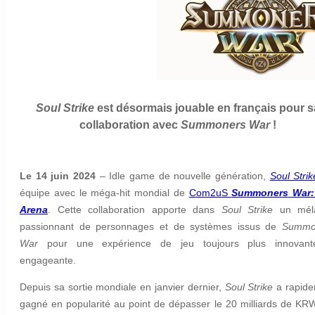
Soul Strike
est désormais jouable en français pour s
collaboration avec
Summoners War
!
Le 14 juin 2024
–
Idle game de nouvelle génération,
Soul Strik
équipe avec le méga-hit mondial de
Com2uS
Summoners War:
Arena
. Cette collaboration apporte
dans
Soul Strike
un mél
passionnant de personnages et de systèmes issus de
Summo
War
pour une expérience de jeu toujours plus innovant
engageante.
Depuis sa sortie mondiale en janvier dernier,
Soul Strike
a rapid
gagné en popularité au point de dépasser le 20 milliards de KR