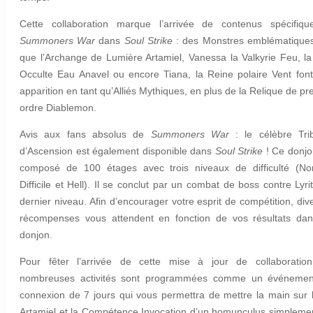
Cette collaboration marque l’arrivée de contenus spécifiq
Summoners War
dans
Soul Strike
: des Monstres emblématiques
que l’Archange de Lumière Artamiel, Vanessa la Valkyrie Feu, la 
Occulte Eau Anavel ou encore Tiana, la Reine polaire Vent font
apparition en tant qu’Alliés Mythiques, en plus de la Relique de pr
ordre Diablemon.
Avis aux fans absolus de
Summoners War
: le célèbre Tri
d’Ascension est également disponible dans
Soul Strike
! Ce donjo
composé de 100 étages avec trois niveaux de difficulté (No
Difficile et Hell). Il se conclut par un combat de boss contre Lyri
dernier niveau. Afin d’encourager votre esprit de compétition, div
récompenses vous attendent en fonction de vos résultats da
donjon.
Pour fêter l’arrivée de cette mise à jour de collaboratio
nombreuses activités sont programmées comme un événemen
connexion de 7 jours qui vous permettra de mettre la main sur l’
Artamiel et la Compétence Invocation d’un homunculus simpleme