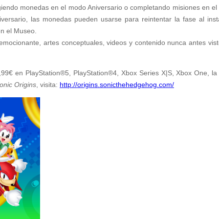
iendo monedas en el modo Aniversario o completando misiones en el 
iversario, las monedas pueden usarse para reintentar la fase al in
en el Museo.
mocionante, artes conceptuales, videos y contenido nunca antes vis
9,99€ en PlayStation®5, PlayStation®4, Xbox Series X|S, Xbox One, la 
onic Origins
, visita:
http://origins.sonicthehedgehog.com/