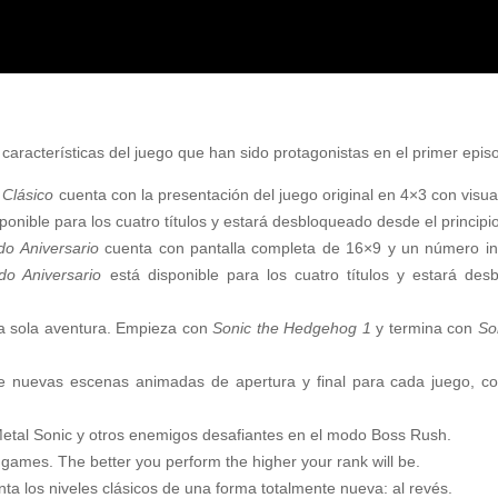
características del juego que han sido protagonistas en el primer episo
Clásico
cuenta con la presentación del juego original en 4×3 con visu
ponible para los cuatro títulos y estará desbloqueado desde el principio
o Aniversario
cuenta con pantalla completa de 16×9 y un número inf
o Aniversario
está disponible para los cuatro títulos y estará de
a sola aventura. Empieza con
Sonic the Hedgehog 1
y termina con
So
e nuevas escenas animadas de apertura y final para cada juego, co
etal Sonic y otros enemigos desafiantes en el modo Boss Rush.
 games. The better you perform the higher your rank will be.
 los niveles clásicos de una forma totalmente nueva: al revés.