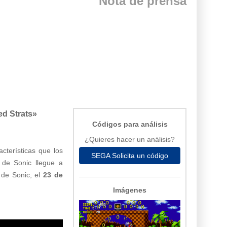
Nota de prensa
ed Strats»
Códigos para análisis
¿Quieres hacer un análisis?
cterísticas que los
SEGA Solicita un código
s de Sonic llegue a
 de Sonic, el
23 de
Imágenes