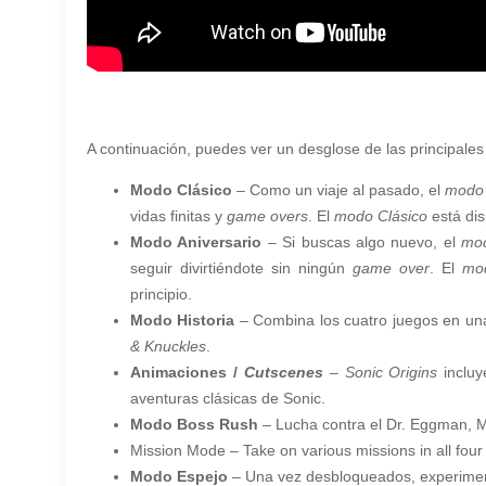
A continuación, puedes ver un desglose de las principales 
Modo Clásico
– Como un viaje al pasado, el
modo 
vidas finitas y
game overs
. El
modo Clásico
está dis
Modo Aniversario
– Si buscas algo nuevo, el
mod
seguir divirtiéndote sin ningún
game over
. El
mod
principio.
Modo Historia
– Combina los cuatro juegos en un
& Knuckles
.
Animaciones /
Cutscenes
–
Sonic Origins
incluy
aventuras clásicas de Sonic.
Modo Boss Rush
– Lucha contra el Dr. Eggman, M
Mission Mode – Take on various missions in all four
Modo Espejo
– Una vez desbloqueados, experimenta