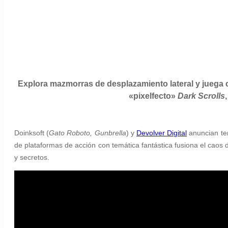
Explora mazmorras de desplazamiento lateral y juega 
«pixelfecto»
Dark Scrolls
Doinksoft (
Gato Roboto, Gunbrella
) y
Devolver Digital
anuncian te
de plataformas de acción con temática fantástica fusiona el caos d
y secretos.