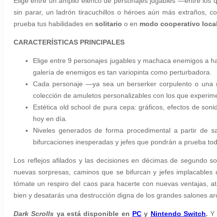
Elige entre un amplio elenco de personajes jugables —entre los
sin parar, un ladrón tiracuchillos o héroes aún más extraños, 
prueba tus habilidades en
solitario
o en
modo cooperativo local
CARACTERÍSTICAS PRINCIPALES
Elige entre 9 personajes jugables y machaca enemigos a hac
galería de enemigos es tan variopinta como perturbadora.
Cada personaje —ya sea un berserker corpulento o una ra
colección de amuletos personalizables con los que experime
Estética old school de pura cepa: gráficos, efectos de soni
hoy en día.
Niveles generados de forma procedimental a partir de 
bifurcaciones inesperadas y jefes que pondrán a prueba to
Los reflejos afilados y las decisiones en décimas de segundo son
nuevas sorpresas, caminos que se bifurcan y jefes implacables
tómate un respiro del caos para hacerte con nuevas ventajas, at
bien y desatarás una destrucción digna de los grandes salones a
Dark Scrolls
ya está disponible en
PC
y
Nintendo Switch
.
Y 