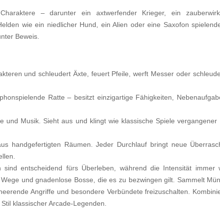
haraktere – darunter ein axtwerfender Krieger, ein zauberwirk
den wie ein niedlicher Hund, ein Alien oder eine Saxofon spielende
nter Beweis.
teren und schleudert Äxte, feuert Pfeile, werft Messer oder schleude
ophonspielende Ratte – besitzt einzigartige Fähigkeiten, Nebenaufg
e und Musik. Sieht aus und klingt wie klassische Spiele vergangener 
aus handgefertigten Räumen. Jeder Durchlauf bringt neue Überrasc
llen.
 sind entscheidend fürs Überleben, während die Intensität immer w
 Wege und gnadenlose Bosse, die es zu bezwingen gilt. Sammelt Mün
erende Angriffe und besondere Verbündete freizuschalten. Kombiniert
m Stil klassischer Arcade-Legenden.