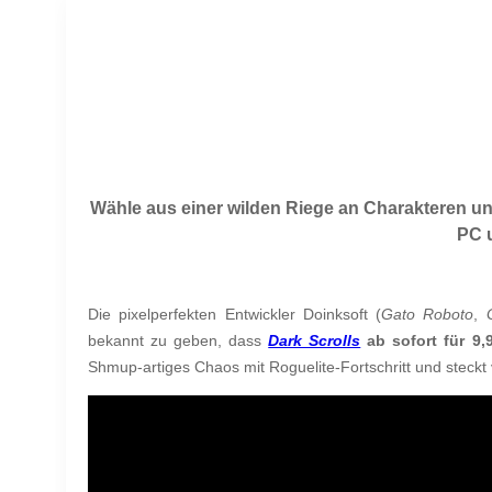
Wähle aus einer wilden Riege an Charakteren un
PC 
Die pixelperfekten Entwickler Doinksoft (
Gato Roboto
,
bekannt zu geben, dass
Dark Scrolls
ab sofort für 9,9
Shmup-artiges Chaos mit Roguelite-Fortschritt und steckt