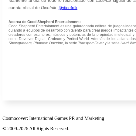
Mantente al día de todo lo relacionado con
Dicefolk
siguiendo a
cuenta oficial de
Dicefolk:
@dicefolk
.
Acerca de Good Shepherd Entertainment:
Good Shepherd Entertainment es una galardonada editora de juegos indepen
guiando a equipos de desarrollo con talento para crear juegos impactantes 
creadores con escritores, músicos y potencias de la propiedad intelectual 
como Devolver Digital, Croteam y Perfect World. Además de los aclamados 
Showgunners, Phantom Doctrine
, la serie
Transport Fever
y la serie
Hard Wes
Cosmocover: International Games PR and Marketing
© 2009-2026 All Rights Reserved.