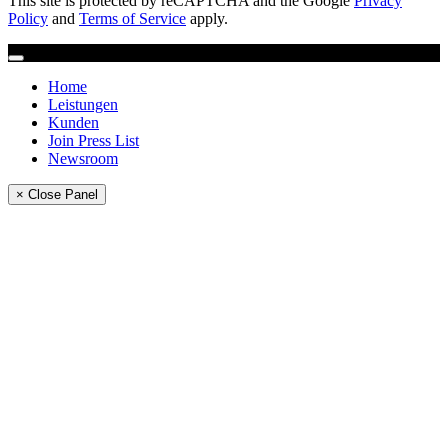
This site is protected by reCAPTCHA and the Google
Privacy
Policy
and
Terms of Service
apply.
Home
Leistungen
Kunden
Join Press List
Newsroom
× Close Panel