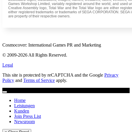
Games Workshop Limited, variably registered around the world, and used u
Creative Assembly logo, Total War and the Total War logo are either regis
either registered trademarks or trademarks of SEGA CORPORATION. SEGA is re
are property of their respective owners.
Cosmocover: International Games PR and Marketing
© 2009-2026 All Rights Reserved.
Legal
This site is protected by reCAPTCHA and the Google
Privacy
Policy
and
Terms of Service
apply.
Home
Leistungen
Kunden
Join Press List
Newsroom