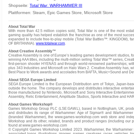
Shopseite:
Total War: WARHAMMER III
Plattformen: Steam, Epic Games Store, Microsoft Store
About Total War
With more than 42.5 million copies sold, Total War is one of the most establ
gaming quality has helped establish the franchise as one of the most succes
expanded to include free-to-play mobile (Total War Battles™: KINGDOM), 
OF BRITANNIA).
www.totalwar.com
.
About Creative Assembly™
Creative Assembly is one of Europe’s leading games development studios, fou
winning AAA titles, including the multi-million selling Total War™ series, Cr
first-person shooter HYENAS and through world-renowned partnerships; w
plus 343 Industries and Microsoft on Halo Wars 2. Creative Assembly has, wi
Best Place to Work awards and accolades from BAFTA, Music+Sound and Deve
About SEGA Europe Limited
SEGA Europe Limited is the European Distribution arm of Tokyo, Japan-ba
outside the home. The company develops and distributes interactive entertai
those manufactured by Nintendo, Microsoft and Sony Interactive Entertainm
Assembly, Relic Entertainment, Amplitude Studios, Sports Interactive and HA
About Games Workshop®
Games Workshop Group PLC (LSE:GAW.L), based in Nottingham, UK, produces
and distributes its range of Warhammer: Age of Sigmar® and Warhammer 4
(branded Warhammer), the www.games-workshop.com web store and indepen
Workshop and its other, related, brands and product ranges (including our pu
found at www.games-workshop.com
© Copyright Games Workshop Limited 2023. Warhammer, the Warhammer log
associated logos, illustrations, images, names, creatures, races, vehicles, l