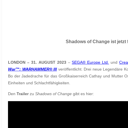
Shadows of Change ist jetzt
LONDON – 31. AUGUST 2023
–
SEGA® Europe Ltd.
und
Crea
War™: WARHAMMER® III
veröffentlicht. Drei neue Legendäre 
Bo der Jadedrache für das Großkaiserreich Cathay und Mutter Os
Einheiten und Schlachtfähigkeiten.
Den
Trailer
zu
Shadows of Change
gibt es hier: