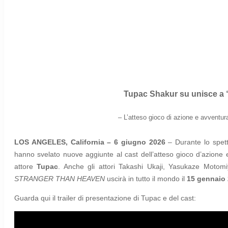
T
upac Shakur su unisce a 
–
L’atteso gioco di azione e avventu
LOS ANGELES, California – 6 giugno 2026
– Durante lo spett
hanno svelato nuove aggiunte al cast dell’atteso gioco d’azione
attore
Tupac
. Anche gli attori Takashi Ukaji, Yasukaze Motom
STRANGER THAN HEAVEN
uscirà in tutto il mondo il
15 gennaio
Guarda qui il trailer di presentazione di Tupac e del cast: