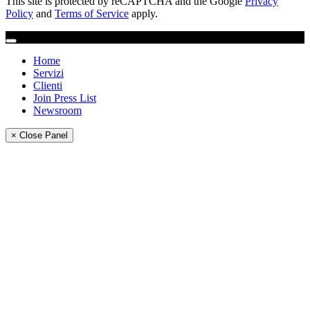
This site is protected by reCAPTCHA and the Google
Privacy
Policy
and
Terms of Service
apply.
Home
Servizi
Clienti
Join Press List
Newsroom
× Close Panel