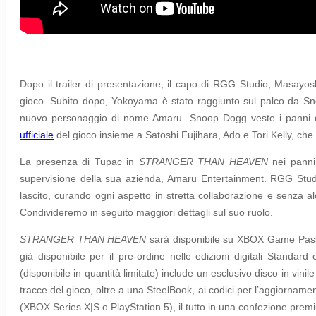
Dopo il trailer di presentazione, il capo di RGG Studio, Masayos
gioco. Subito dopo, Yokoyama è stato raggiunto sul palco da Snoo
nuovo personaggio di nome Amaru.
Snoop Dogg veste i panni
ufficiale
del gioco insieme a Satoshi Fujihara, Ado e Tori Kelly, che 
La presenza di Tupac in
STRANGER THAN HEAVEN
nei panni
supervisione della sua azienda, Amaru Entertainment. RGG Studio
lascito, curando ogni aspetto in stretta collaborazione e senza alc
Condivideremo in seguito maggiori dettagli sul suo ruolo.
STRANGER THAN HEAVEN
sarà disponibile su XBOX Game Pass
già disponibile per il pre-ordine nelle edizioni digitali Standard
(disponibile in quantità limitate) include un esclusivo disco in v
tracce del gioco, oltre a una SteelBook, ai codici per l’aggiornamen
(XBOX Series X|S o PlayStation 5), il tutto in una confezione premi