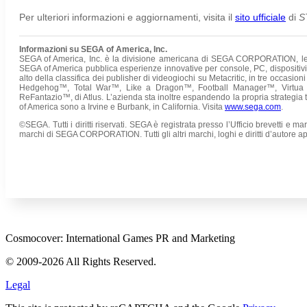
Per ulteriori informazioni e aggiornamenti, visita il
sito ufficiale
di
S
Informazioni su SEGA of America, Inc.
SEGA of America, Inc. è la divisione americana di SEGA CORPORATION, lead
SEGA of America pubblica esperienze innovative per console, PC, dispositivi 
alto della classifica dei publisher di videogiochi su Metacritic, in tre occasion
Hedgehog™, Total War™, Like a Dragon™, Football Manager™, Virtua Fi
ReFantazio™, di Atlus. L’azienda sta inoltre espandendo la propria strategia tr
of America sono a Irvine e Burbank, in California. Visita
www.sega.com
.
©SEGA. Tutti i diritti riservati. SEGA è registrata presso l’Ufficio brevett
marchi di SEGA CORPORATION.
Tutti gli altri marchi, loghi e diritti d’autore 
Cosmocover: International Games PR and Marketing
© 2009-2026 All Rights Reserved.
Legal