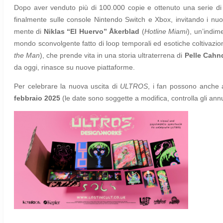
Dopo aver venduto più di 100.000 copie e ottenuto una serie di 
finalmente sulle console Nintendo Switch e Xbox, invitando i nuov
mente di
Niklas “El Huervo” Åkerblad
(
Hotline Miami
), un’indim
mondo sconvolgente fatto di loop temporali ed esotiche coltivazioni
the Man
), che prende vita in una storia ultraterrena di
Pelle Cahn
da oggi, rinasce su nuove piattaforme.
Per celebrare la nuova uscita di
ULTROS
, i fan possono anche 
febbraio 2025
(le date sono soggette a modifica, controlla gli annu