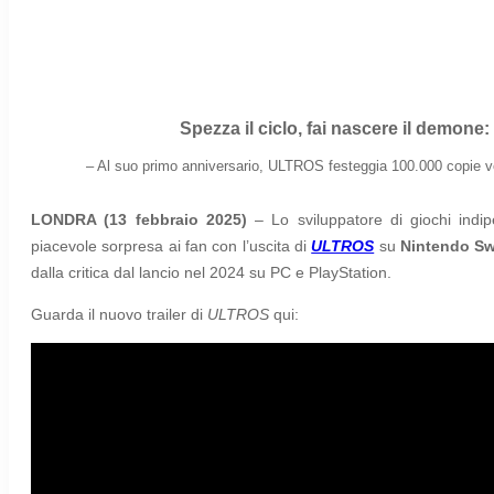
Spezza il ciclo, fai nascere il demone
–
Al suo primo anniversario, ULTROS festeggia 100.000 copie ven
LONDRA (13 febbraio 2025)
– Lo sviluppatore di giochi indi
piacevole sorpresa ai fan con l’uscita di
ULTROS
su
Nintendo Sw
dalla critica dal lancio nel 2024 su PC e PlayStation.
Guarda il nuovo trailer di
ULTROS
qui: