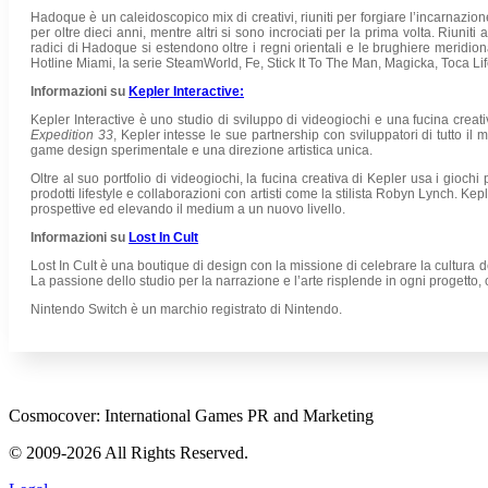
Hadoque è un caleidoscopico mix di creativi, riuniti per forgiare l’incarnazio
per oltre dieci anni, mentre altri si sono incrociati per la prima volta. Riuni
radici di Hadoque si estendono oltre i regni orientali e le brughiere meridion
Hotline Miami, la serie SteamWorld, Fe, Stick It To The Man, Magicka, Toca Li
Informazioni su
Kepler Interactive:
Kepler Interactive è uno studio di sviluppo di videogiochi e una fucina crea
Expedition 33
, Kepler intesse le sue partnership con sviluppatori di tutto 
game design sperimentale e una direzione artistica unica.
Oltre al suo portfolio di videogiochi, la fucina creativa di Kepler usa i giochi p
prodotti lifestyle e collaborazioni con artisti come la stilista Robyn Lynch. Kepl
prospettive ed elevando il medium a un nuovo livello.
Informazioni su
Lost In Cult
Lost In Cult è una boutique di design con la missione di celebrare la cultura d
La passione dello studio per la narrazione e l’arte risplende in ogni progetto,
Nintendo Switch è un marchio registrato di Nintendo.
Cosmocover: International Games PR and Marketing
© 2009-2026 All Rights Reserved.