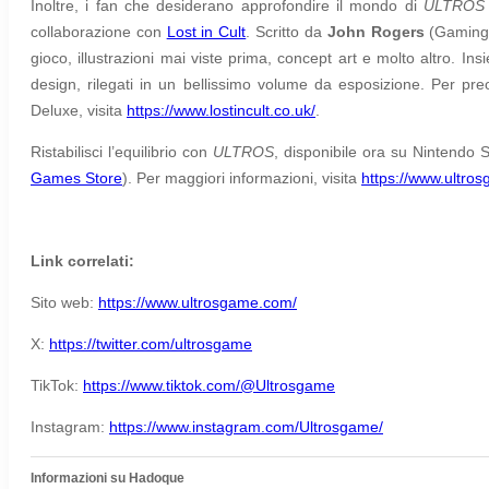
Inoltre, i fan che desiderano approfondire il mondo di
ULTROS
collaborazione con
Lost in Cult
. Scritto da
John Rogers
(Gaming i
gioco, illustrazioni mai viste prima, concept art e molto altro. Insi
design, rilegati in un bellissimo volume da esposizione. Per pre
Deluxe, visita
https://www.lostincult.co.uk/
.
Ristabilisci l’equilibrio con
ULTROS
, disponibile ora su Nintendo 
Games Store
). Per maggiori informazioni, visita
https://www.ultro
Link correlati:
Sito web:
https://www.ultrosgame.com/
X:
https://twitter.com/ultrosgame
TikTok:
https://www.tiktok.com/@Ultrosgame
Instagram:
https://www.instagram.com/Ultrosgame/
Informazioni su Hadoque