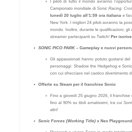
I piloti di tutto il mondo avranno l’opport
Campionato mondiale di
Sonic Racing: Cro
lunedì 20 luglio all’1:59 ora italiana
e far
New York. I migliori 24 piloti avranno la poss
mondo. Inoltre, durante le qualificazioni, g
streamer partecipanti su Twitch!
Per iscrive
SONIC PICO PARK
– Gameplay e nuovi person
Gli appassionati hanno potuto gustarsi de
personaggi: Shadow the Hedgehog e Sonic P
con cui sfrecciare nel caotico divertimento d
Offerte su Steam per il franchise Sonic
Fino a giovedì 25 giugno 2026, il franchise
fino al 90% su titoli amatissimi, tra cui
Soni
altri!
Sonic Forces (Working Title)
x Nex Playgroun
Preparati a vivere Sonic in modo totalment