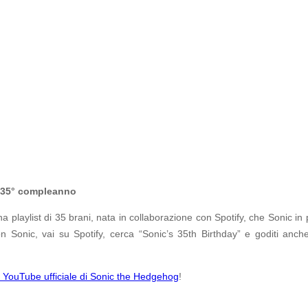
il 35° compleanno
a playlist di 35 brani, nata in collaborazione con Spotify, che Sonic i
n Sonic, vai su Spotify, cerca “Sonic’s 35
th
Birthday” e goditi anche
 YouTube ufficiale di Sonic the Hedgehog
!