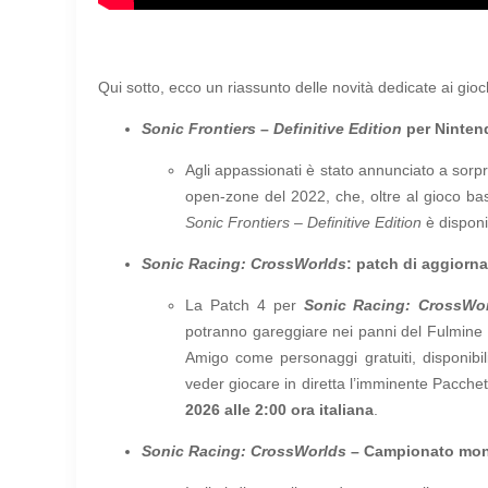
Qui sotto, ecco un riassunto delle novità dedicate ai gioc
Sonic Frontiers
–
Definitive Edition
per Ninten
Agli appassionati è stato annunciato a sor
open-zone del 2022, che, oltre al gioco base
Sonic Frontiers – Definitive Edition
è disponi
Sonic Racing: CrossWorlds
: patch di aggiorn
La Patch 4 per
Sonic Racing: CrossWo
potranno gareggiare nei panni del Fulmine bl
Amigo come personaggi gratuiti, disponibil
veder giocare in diretta l’imminente Pacch
2026 alle 2:00 ora italiana
.
Sonic Racing: CrossWorlds
– Campionato mon