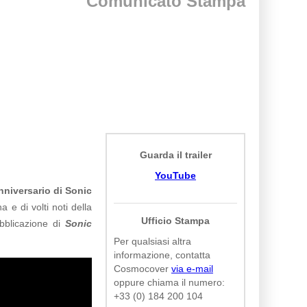
Comunicato Stampa
Guarda il trailer
YouTube
nniversario di Sonic
 e di volti noti della
Ufficio Stampa
bblicazione di
Sonic
Per qualsiasi altra
informazione, contatta
Cosmocover
via e-mail
oppure chiama il numero:
+33 (0) 184 200 104