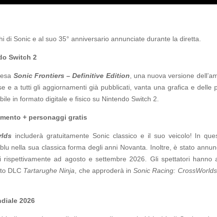
hi di Sonic e al suo 35° anniversario annunciate durante la diretta.
do Switch 2
presa
Sonic Frontiers – Definitive Edition
, una nuova versione dell’a
 e a tutti gli aggiornamenti già pubblicati, vanta una grafica e delle p
bile in formato digitale e fisico su Nintendo Switch 2.
amento + personaggi gratis
rlds
includerà gratuitamente Sonic classico e il suo veicolo! In que
u nella sua classica forma degli anni Novanta. Inoltre, è stato annunci
i rispettivamente ad agosto e settembre 2026. Gli spettatori hanno av
etto DLC
Tartarughe Ninja
, che approderà in
Sonic Racing: CrossWorlds
diale 2026