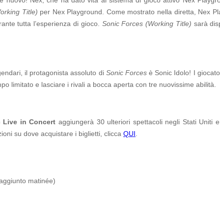
rking Title)
per Nex Playground. Come mostrato nella diretta, Nex Pl
rante tutta l’esperienza di gioco.
Sonic Forces (Working Title)
sarà disp
endari, il protagonista assoluto di
Sonic Forces
è Sonic Idolo! I giocat
o limitato e lasciare i rivali a bocca aperta con tre nuovissime abilità.
 Live in Concert
aggiungerà 30 ulteriori spettacoli negli Stati Uniti
oni su dove acquistare i biglietti, clicca
QUI
.
aggiunto matinée)