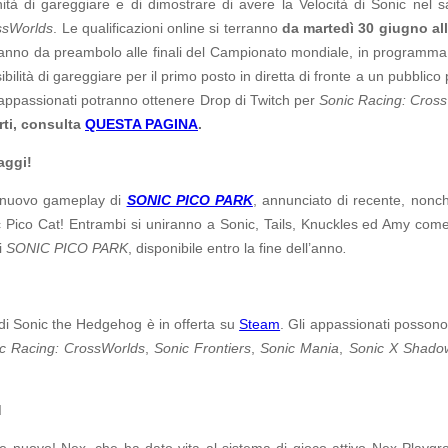
unità di gareggiare e di dimostrare di avere la Velocità di Sonic nel 
ssWorlds
. Le qualificazioni online si terranno
da martedì 30 giugno all
anno da preambolo alle finali del Campionato mondiale, in programm
ibilità di gareggiare per il primo posto in diretta di fronte a un pubblico 
li appassionati potranno ottenere Drop di Twitch per
Sonic Racing: Cros
rti, consulta
QUESTA PAGINA
.
aggi!
l nuovo gameplay di
SONIC PICO PARK
, annunciato di recente, nonc
ico Cat! Entrambi si uniranno a Sonic, Tails, Knuckles ed Amy come 
i
SONIC PICO PARK
, disponibile entro la fine dell’anno
.
 di Sonic the Hedgehog è in offerta su
Steam
. Gli appassionati possono 
c Racing: CrossWorlds
,
Sonic Frontiers
,
Sonic Mania
,
Sonic X Shado
d
e nuovo! Nex, che ha dato vita al sistema di gioco attivo Nex Playgro