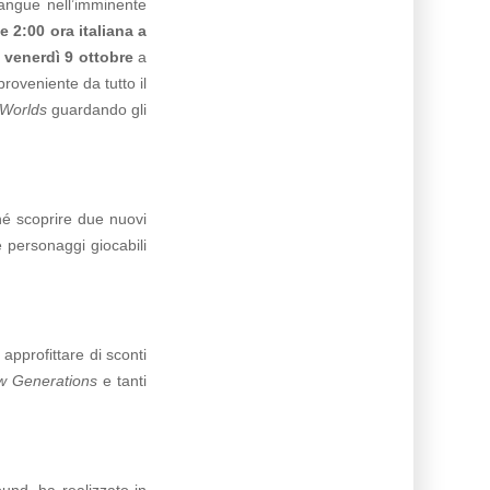
sangue nell’imminente
e 2:00 ora italiana a
a
venerdì 9 ottobre
a
proveniente da tutto il
sWorlds
guardando gli
hé scoprire due nuovi
personaggi giocabili
approfittare di sconti
w Generations
e tanti
und, ha realizzato in