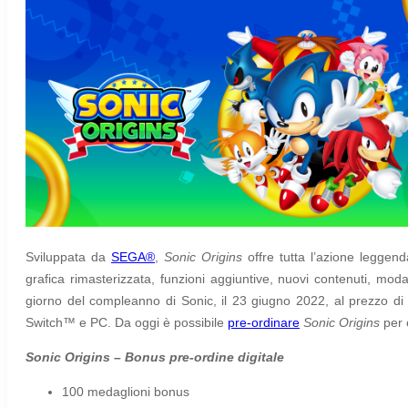
Sviluppata da
SEGA®
,
Sonic Origins
offre tutta l’azione leggenda
grafica rimasterizzata, funzioni aggiuntive, nuovi contenuti, modal
giorno del compleanno di Sonic, il 23 giugno 2022, al prezzo di
Switch™ e PC. Da oggi è possibile
pre-ordinare
Sonic Origins
per 
Sonic Origins – Bonus pre-ordine digitale
100 medaglioni bonus