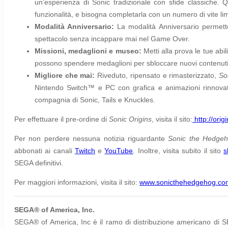
un’esperienza di Sonic tradizionale con sfide classiche. Q
funzionalità, e bisogna completarla con un numero di vite lim
Modalità Anniversario:
La modalità Anniversario permette
spettacolo senza incappare mai nel Game Over.
Missioni, medaglioni e museo:
Metti alla prova le tue abi
possono spendere medaglioni per sbloccare nuovi contenuti, pr
Migliore che mai:
Riveduto, ripensato e rimasterizzato,
So
Nintendo Switch™ e PC con grafica e animazioni rinnovate
compagnia di Sonic, Tails e Knuckles.
Per effettuare il pre-ordine di
Sonic Origins
, visita il sito:
http://ori
Per non perdere nessuna notizia riguardante
Sonic the Hedgeh
abbonati ai canali
Twitch
e
YouTube
. Inoltre, visita subito il sito
s
SEGA definitivi.
Per maggiori informazioni, visita il sito:
www.sonicthehedgehog.co
SEGA® of America, Inc.
SEGA® of America, Inc è il ramo di distribuzione americano di SE