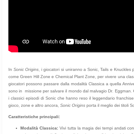
In
Sonic Origins
, i giocatori si uniranno a Sonic, Tails e Knuckles p
come Green Hill Zone e Chemical Plant Zone, per vivere una class
giocatori possono passare dalla modalità Classica a quella Annivers
sono in missione per salvare il mondo dal malvagio Dr. Eggman.
i classici episodi di Sonic che hanno reso il leggendario franchis
gioco, zone e altro ancora,
Sonic Origins
porta il meglio dei titoli So
Caratteristiche principali:
Modalità Classica:
Vi
vi tutta la magia dei tempi andati con 