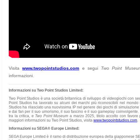
Visita
www.twopointstudios.com
e segui
Two Point Muse
informazioni.
Informazioni su Two Point Studios Limited:
Two Point Studios è una società britannica di sviluppo di videogiochi con s
Point Studios ha lavorato su alcuni dei marchi più riconoscibili nel mondo
Studios ha rilasciato una nuovissima IP nel genere dei giochi di simulazion
e dai fan per il suo umorismo, il suo fascino e il suo gameplay coinvolgente.
tra la critica, e
Two Point Museum
a marzo 2025, titolo accolto con favore p
maggiori informazioni su Two Point Studios, visita
www.twopointstudios.com
.
Informazioni su SEGA® Europe Limited:
SEGA Europe Limited è il ramo di distribuzione europea della giapponese S