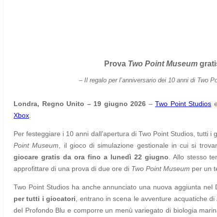
Prova
Two Point Museum
grati
–
Il regalo per l’anniversario dei 10 anni di Two P
Londra, Regno Unito – 19 giugno 2026
–
Two Point Studios
Xbox
.
Per festeggiare i 10 anni dall’apertura di Two Point Studios, tutti 
Point Museum
, il gioco di simulazione gestionale in cui si trova
giocare gratis da ora fino a lunedì 22 giugno
. Allo stesso t
approfittare di una prova di due ore di
Two Point Museum
per un t
Two Point Studios ha anche annunciato una nuova aggiunta nel 
per tutti i giocatori
, entrano in scena le avventure acquatiche di
del Profondo Blu e comporre un menù variegato di biologia marina