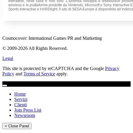
interattivo, nelle case e non solo. L’azienda sviluppa e distribuisce prodott
wireless e le piattaforme prodotte da Nintendo, Microsoft e Sony Interactive
Sports Interactive e HARDlight. Il sito di SEGA Europe è disponibile all’indiri
Cosmocover: International Games PR and Marketing
© 2009-2026 All Rights Reserved.
Legal
This site is protected by reCAPTCHA and the Google
Privacy
Policy
and
Terms of Service
apply.
Home
Servizi
Clienti
Join Press List
Newsroom
× Close Panel