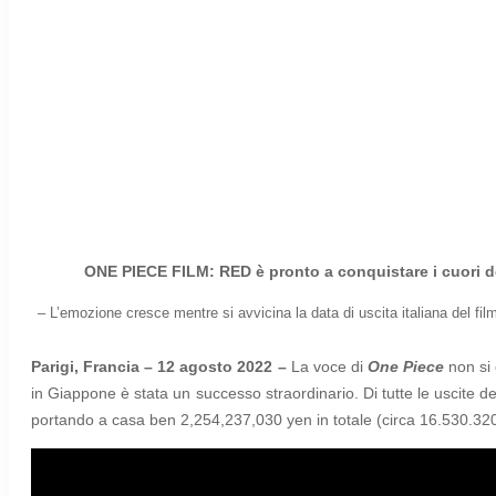
ONE PIECE FILM: RED è pronto a conquistare i cuori d
– L’emozione cresce mentre si avvicina la data di uscita italiana del 
Parigi, Francia – 12 agosto 2022 –
La voce di
One Piece
non si 
in Giappone è stata un successo straordinario.
Di tutte le uscite d
portando a casa ben 2,254,237,030 yen in totale (circa 16.530.320 €) 