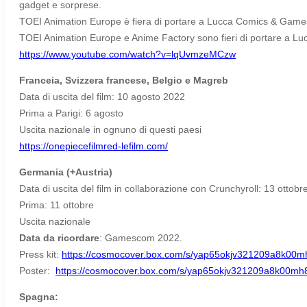
gadget e sorprese.
TOEI Animation Europe è fiera di portare a Lucca Comics & Games 2
TOEI Animation Europe e Anime Factory sono fieri di portare a L
https://www.youtube.com/watch?v=lqUvmzeMCzw
Franceia, Svizzera francese, Belgio e Magreb
Data di uscita del film: 10 agosto 2022
Prima a Parigi: 6 agosto
Uscita nazionale in ognuno di questi paesi
https://onepiecefilmred-lefilm.com/
Germania (+Austria)
Data di uscita del film in collaborazione con Crunchyroll: 13 ottob
Prima: 11 ottobre
Uscita nazionale
Data da ricordare
: Gamescom 2022.
Press kit:
https://cosmocover.box.com/s/yap65okjv321209a8k00m
Poster:
https://cosmocover.box.com/s/yap65okjv321209a8k00mh
Spagna: