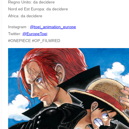
Regno Unito: da decidere
Nord ed Est Europa: da decidere
Africa: da decidere
Instagram :
@toei_animation_europe
Twitter:
@EuropeToei
#ONEPIECE #OP_FILMRED