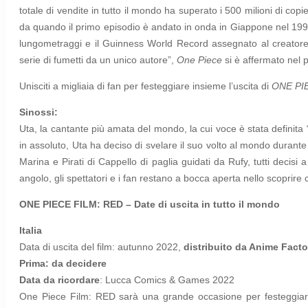
totale di vendite in tutto il mondo ha superato i 500 milioni di co
da quando il primo episodio è andato in onda in Giappone nel 1999
lungometraggi e il Guinness World Record assegnato al creatore 
serie di fumetti da un unico autore”,
One Piece
si è affermato nel 
Unisciti a migliaia di fan per festeggiare insieme l’uscita di
ONE PI
Sinossi:
Uta, la cantante più amata del mondo, la cui voce è stata definita
in assoluto, Uta ha deciso di svelare il suo volto al mondo durante un 
Marina e Pirati di Cappello di paglia guidati da Rufy, tutti deci
angolo, gli spettatori e i fan restano a bocca aperta nello scoprire c
ONE PIECE FILM: RED – Date di uscita in tutto il mondo
Italia
Data di uscita del film: autunno 2022,
distribuito da Anime Facto
Prima: da decidere
Data da ricordare
: Lucca Comics & Games 2022
One Piece Film: RED sarà una grande occasione per festeggiare l