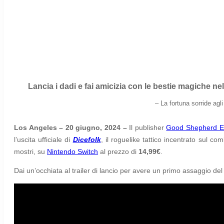
Lancia i dadi e fai amicizia con le bestie magiche nel
–
La fortuna sorride agl
Los Angeles – 20 giugno, 2024 –
Il publisher
Good Shepherd En
l’uscita ufficiale di
Dicefolk
, il roguelike tattico incentrato sul c
mostri, su
Nintendo Switch
al prezzo di
14,99€
.
Dai un’occhiata al trailer di lancio per avere un primo assaggio d