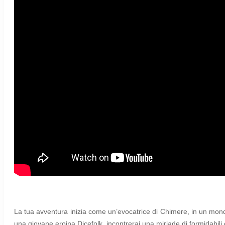
La tua avventura inizia come un’evocatrice di Chimere, in un mondo
una giovane eroina Dicefolk, incontrerai una miriade di formidabili cr