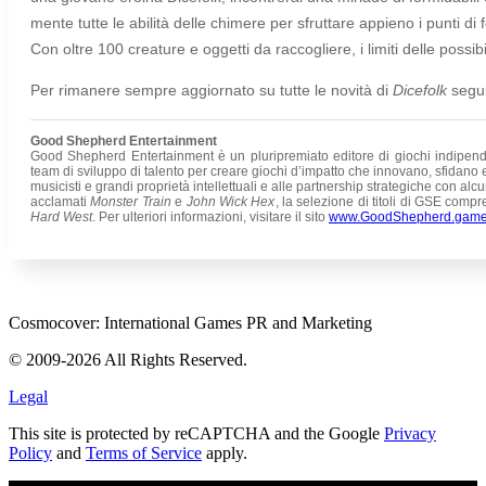
mente tutte le abilità delle chimere per sfruttare appieno i punti 
Con oltre 100 creature e oggetti da raccogliere, i limiti delle possibi
Per rimanere sempre aggiornato su tutte le novità di
Dicefolk
segu
Good Shepherd Entertainment
Good Shepherd Entertainment è un pluripremiato editore di giochi indipend
team di sviluppo di talento per creare giochi d’impatto che innovano, sfidano e,
musicisti e grandi proprietà intellettuali e alle partnership strategiche con alc
acclamati
Monster Train
e
John Wick Hex
, la selezione di titoli di GSE com
Hard West
. Per ulteriori informazioni, visitare il sito
www.GoodShepherd.gam
Cosmocover: International Games PR and Marketing
© 2009-2026 All Rights Reserved.
Legal
This site is protected by reCAPTCHA and the Google
Privacy
Policy
and
Terms of Service
apply.