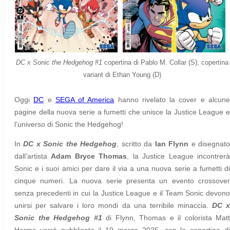
DC x Sonic the Hedgehog #1
copertina di Pablo M. Collar (S); copertina
variant di Ethan Young (D)
Oggi
DC
e
SEGA of America
hanno rivelato la cover e alcun
pagine della nuova serie a fumetti che unisce la Justice League e
l’universo di Sonic the Hedgehog!
In
DC x Sonic the Hedgehog
, scritto da
Ian Flynn
e disegnat
dall’artista
Adam Bryce Thomas
, la Justice League incontrer
Sonic e i suoi amici per dare il via a una nuova serie a fumetti di
cinque numeri. La nuova serie presenta un evento crossover
senza precedenti in cui la Justice League e il Team Sonic devono
unirsi per salvare i loro mondi da una terribile minaccia.
DC 
Sonic the Hedgehog #1
di Flynn, Thomas e il colorista Matt
Herms verrà pubblicato il 19 marzo 2025, con la copertina di