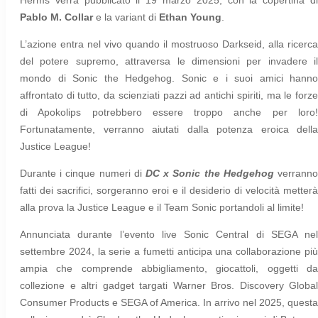
Pablo M. Collar
e la variant di
Ethan Young
.
L’azione entra nel vivo quando il mostruoso Darkseid, alla ricerca
del potere supremo, attraversa le dimensioni per invadere il
mondo di Sonic the Hedgehog. Sonic e i suoi amici hanno
affrontato di tutto, da scienziati pazzi ad antichi spiriti, ma le forze
di Apokolips potrebbero essere troppo anche per loro!
Fortunatamente, verranno aiutati dalla potenza eroica della
Justice League!
Durante i cinque numeri di
DC x Sonic the Hedgehog
verrann
fatti dei sacrifici, sorgeranno eroi e il desiderio di velocità metterà
alla prova la Justice League e il Team Sonic portandoli al limite!
Annunciata durante l’evento live Sonic Central di SEGA nel
settembre 2024, la serie a fumetti anticipa una collaborazione più
ampia che comprende abbigliamento, giocattoli, oggetti da
collezione e altri gadget targati Warner Bros. Discovery Global
Consumer Products e SEGA of America. In arrivo nel 2025, questa