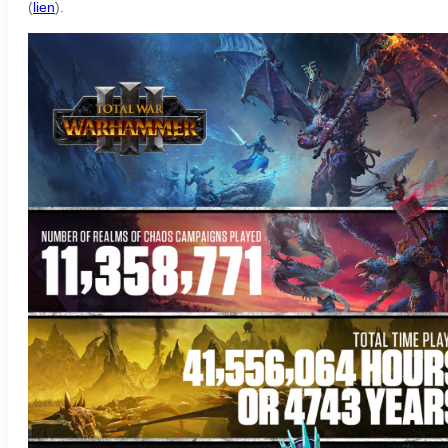
(
lien
).