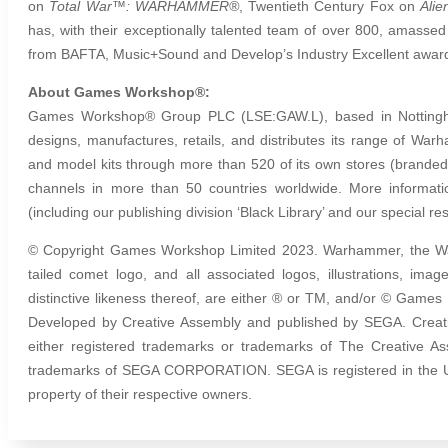
on
Total War™: WARHAMMER®
, Twentieth Century Fox on
Alie
has, with their exceptionally talented team of over 800, amasse
from BAFTA, Music+Sound and Develop’s Industry Excellent awar
About Games Workshop®:
Games Workshop® Group PLC (LSE:GAW.L), based in Nottingha
designs, manufactures, retails, and distributes its range of
and model kits through more than 520
of its own stores (brand
channels in more than 50 countries worldwide. More informat
(including our publishing division ‘Black Library’ and our special r
© Copyright Games Workshop Limited 2023. Warhammer, the Wa
tailed comet logo, and all associated logos, illustrations, ima
distinctive likeness thereof, are either ® or TM, and/or © Games
Developed by Creative Assembly and published by SEGA. Creativ
either registered trademarks or trademarks of The Creative A
trademarks of SEGA CORPORATION. SEGA is registered in the U.S
property of their respective owners.