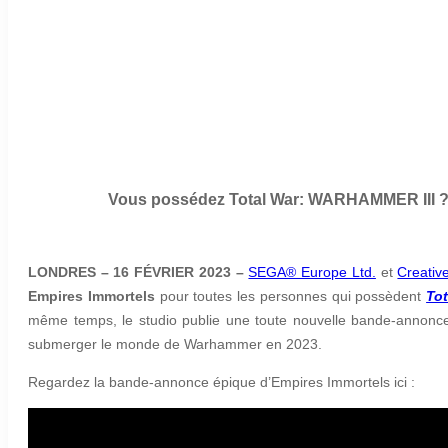
Vous possédez Total War: WARHAMMER III ? 
LONDRES – 16 FÉVRIER 2023 –
SEGA® Europe Ltd.
et
Creativ
Empires Immortels
pour toutes les personnes qui possèdent
To
même temps, le studio publie une toute nouvelle bande-annonce
submerger le monde de Warhammer en 2023.
Regardez la bande-annonce épique d’Empires Immortels ici :