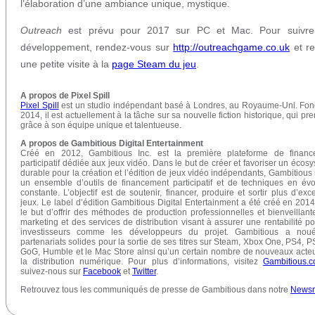
l’élaboration d’une ambiance unique, mystique.
Outreach
est prévu pour 2017 sur PC et Mac. Pour suivre
développement, rendez-vous sur
http://outreachgame.co.uk
et r
une petite visite à la
page Steam du jeu
.
A propos de Pixel Spill
Pixel Spill
est un studio indépendant basé à Londres, au Royaume-Uni. Fo
2014, il est actuellement à la tâche sur sa nouvelle fiction historique, qui pre
grâce à son équipe unique et talentueuse.
A propos de Gambitious Digital Entertainment
Créé en 2012, Gambitious Inc. est la première plateforme de financ
participatif dédiée aux jeux vidéo. Dans le but de créer et favoriser un écos
durable pour la création et l’édition de jeux vidéo indépendants, Gambitious u
un ensemble d’outils de financement participatif et de techniques en évo
constante. L’objectif est de soutenir, financer, produire et sortir plus d’exce
jeux. Le label d’édition Gambitious Digital Entertainment a été créé en 201
le but d’offrir des méthodes de production professionnelles et bienveillant
marketing et des services de distribution visant à assurer une rentabilité po
investisseurs comme les développeurs du projet. Gambitious a nou
partenariats solides pour la sortie de ses titres sur Steam, Xbox One, PS4, PS
GoG, Humble et le Mac Store ainsi qu’un certain nombre de nouveaux acte
la distribution numérique. Pour plus d’informations, visitez
Gambitious.
suivez-nous sur
Facebook
et
Twitter
.
Retrouvez tous les communiqués de presse de Gambitious dans notre
News