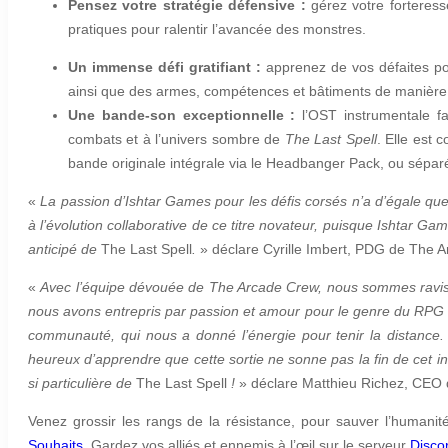
Pensez votre stratégie défensive :
gérez votre forteres
pratiques pour ralentir l’avancée des monstres.
Un immense défi gratifiant :
apprenez de vos défaites pou
ainsi que des armes, compétences et bâtiments de manièr
Une bande-son exceptionnelle :
l’OST instrumentale fa
combats et à l’univers sombre de
The Last Spell
. Elle est
bande originale intégrale via le Headbanger Pack, ou sépa
«
La passion d’Ishtar Games pour les défis corsés n’a d’égale qu
à l’évolution collaborative de ce titre novateur, puisque Ishtar Ga
anticipé de
The Last Spell
.
» déclare Cyrille Imbert, PDG de The 
«
Avec l’équipe dévouée de The Arcade Crew, nous sommes ravis 
nous avons entrepris par passion et amour pour le genre du RPG tac
communauté, qui nous a donné l’énergie pour tenir la distance. 
heureux d’apprendre que cette sortie ne sonne pas la fin de cet 
si particulière de
The Last Spell
!
» déclare Matthieu Richez, CEO 
Venez grossir les rangs de la résistance, pour sauver l’humani
Souhaits
. Gardez vos alliés et ennemis à l’œil sur le serveur
Disco