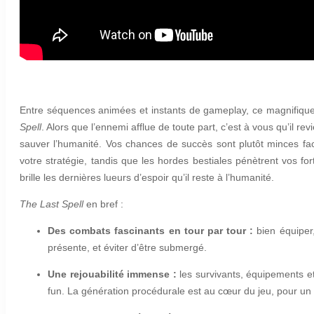
Entre séquences animées et instants de gameplay, ce magnifique tr
Spell
. Alors que l’ennemi afflue de toute part, c’est à vous qu’il r
sauver l’humanité. Vos chances de succès sont plutôt minces face à
votre stratégie, tandis que les hordes bestiales pénètrent vos fort
brille les dernières lueurs d’espoir qu’il reste à l’humanité.
The Last Spell
en bref :
Des combats fascinants en tour par tour :
bien équiper,
présente, et éviter d’être submergé.
Une rejouabilité immense :
les survivants, équipements e
fun. La génération procédurale est au cœur du jeu, pour un