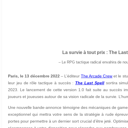
La survie à tout prix : The Las
– Le RPG tactique radical envahira de nouv
Paris, le 13 décembre 2022
–
L’éditeur
The Arcade Crew
et le st
leur jeu de rôle tactique à succès :
The Last Spell
sortira simu
2023. Le lancement de cette version 1.0 fait suite au succès im
joueurs et joueuses autour de sa vision radicale de la survie. L’h
Une nouvelle bande-annonce témoigne des mécaniques de game
exceptionnel qui mettra votre sens de la stratégie à rude épre
portes pour permettre à un dernier sort crucial d’être jeté. Optimi
récompenses à votre disposition pour répondre aux nombreuses su