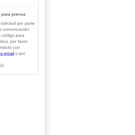
 para prensa
solicitud por parte
e comunicación
n código para
ítica, por favor
ntacto con
ía email
o por
51