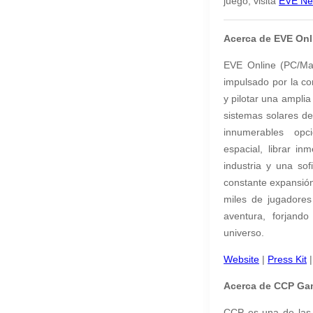
juego, visita
EVE N
Acerca de EVE Onl
EVE Online (PC/Mac
impulsado por la co
y pilotar una ampli
sistemas solares de
innumerables opc
espacial, librar in
industria y una so
constante expansión
miles de jugadores 
aventura, forjand
universo.
Website
|
Press Kit
|
Acerca de CCP Ga
CCP es una de las 