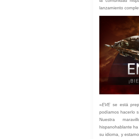
la comunidad hispa
lanzamiento complet
«
EVE
se está prep
podíamos hacerlo si
Nuestra maravi
hispanohablante ha 
su idioma, y estamo