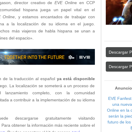
gason, director creativo de
EVE Onlin
e en CCP
omunidad hispana juega un papel vital en el
 Online
, y estamos encantados de trabajar con
ma a la localización de su idioma en el juego.
hos más viajeros de habla hispana se unan a
ines del espacio».
Descargar P
Descargar P
n de la traducción al español
ya está disponible
juego. La localización se someterá a un proceso de
Anuncio
el lanzamiento completo, con la comunidad
EVE Fanfest
itada a contribuir a la implementación de su idioma
una nueva
Online en la 
serán la pie
e descargarse gratuitamente visitando
futuro de lo
. Para obtener la información más reciente sobre el