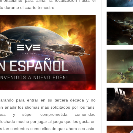
nohablante para afinar la localización hasta el
o durante el cuarto trimestre.
arando para entrar en su tercera década y no
n añadir los idiomas más solicitados por los fans.
llosa y súper comprometida comunidad
luchado mucho por jugar al juego que les gusta en
s tan contentos como ellos de que ahora sea así»,