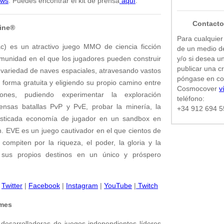
ews
. Puedes encontrar el kit de prensa
aquí
.
Contacto
ine®
Para cualquier 
) es un atractivo juego MMO de ciencia ficción
de un medio d
munidad en el que los jugadores pueden construir
y/o si desea u
publicar una cr
a variedad de naves espaciales, atravesando vastos
póngase en co
 forma gratuita y eligiendo su propio camino entre
Cosmocover
v
iones, pudiendo experimentar la exploración
teléfono:
mensas batallas PvP y PvE, probar la minería, la
+34 912 694 5
fisticada economía de jugador en un sandbox en
. EVE es un juego cautivador en el que cientos de
compiten por la riqueza, el poder, la gloria y la
o sus propios destinos en un único y próspero
Twitter
|
Facebook
|
Instagram
|
YouTube
|
Twitch
mes
desarrolladoras de juegos independientes líderes