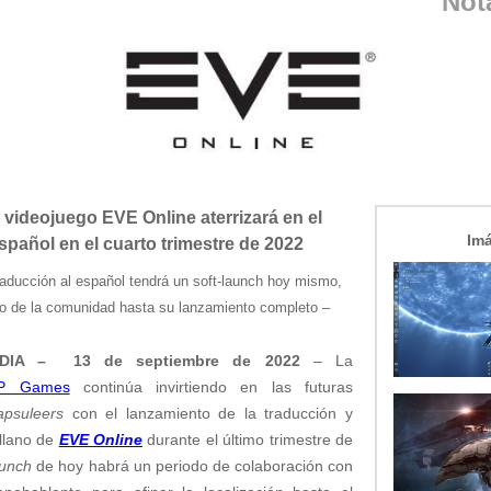
Not
 videojuego EVE Online aterrizará en el
Im
pañol en el cuarto trimestre de 2022
raducción al español tendrá un soft-launch hoy mismo,
o de la comunidad hasta su lanzamiento completo –
LANDIA –
13
de septiembre de 2022
– La
P Games
continúa invirtiendo en las futuras
apsuleers
con el lanzamiento de la traducción y
llano de
EVE Online
durante el último trimestre de
aunch
de hoy habrá un periodo de colaboración con