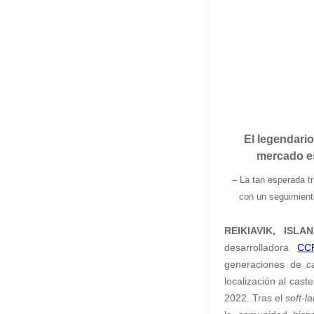
El legendario
mercado es
– La tan esperada t
con un seguimient
REIKIAVIK, IS
desarrolladora
CC
generaciones de
c
localización al
caste
2022
. Tras el
soft-l