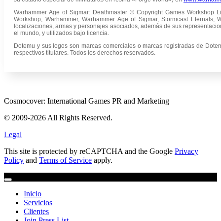
Warhammer Age of Sigmar: Deathmaster © Copyright Games Workshop Li
Workshop, Warhammer, Warhammer Age of Sigmar, Stormcast Eternals, Warh
localizaciones, armas y personajes asociados, además de sus representacion
el mundo, y utilizados bajo licencia.
Dotemu y sus logos son marcas comerciales o marcas registradas de Dotem
respectivos titulares. Todos los derechos reservados.
Cosmocover: International Games PR and Marketing
© 2009-2026 All Rights Reserved.
Legal
This site is protected by reCAPTCHA and the Google
Privacy
Policy
and
Terms of Service
apply.
Inicio
Servicios
Clientes
Join Press List