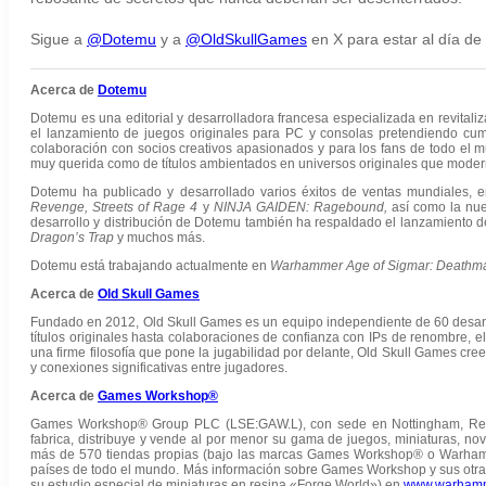
Sigue a
@Dotemu
y a
@OldSkullGames
en X para estar al día d
Acerca de
Dotemu
Dotemu es una editorial y desarrolladora francesa especializada en revitaliza
el lanzamiento de juegos originales para PC y consolas pretendiendo cum
colaboración con socios creativos apasionados y para los fans de todo el m
muy querida como de títulos ambientados en universos originales que moderniz
Dotemu ha publicado y desarrollado varios éxitos de ventas mundiales, 
Revenge, Streets of Rage 4
y
NINJA GAIDEN: Ragebound,
así como la nue
desarrollo y distribución de Dotemu también ha respaldado el lanzamiento 
Dragon’s Trap
y muchos más.
Dotemu está trabajando actualmente en
Warhammer Age of Sigmar: Deathma
Acerca de
Old Skull Games
Fundado en 2012, Old Skull Games es un equipo independiente de 60 desarr
títulos originales hasta colaboraciones de confianza con IPs de renombre, e
una firme filosofía que pone la jugabilidad por delante, Old Skull Games c
y conexiones significativas entre jugadores.
Acerca de
Games Workshop®
Games Workshop® Group PLC (LSE:GAW.L), con sede en Nottingham, Rein
fabrica, distribuye y vende al por menor su gama de juegos, miniaturas,
más de 570 tiendas propias (bajo las marcas Games Workshop® o Warham
países de todo el mundo. Más información sobre Games Workshop y sus otras 
su estudio especial de miniaturas en resina «Forge World») en
www.warham