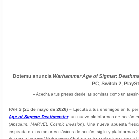
Dotemu anuncia
Warhammer Age of Sigmar: Deathma
PC, Switch 2, PlayS
–
Acecha a tus presas desde las sombras como un asesino 
PARÍS (21 de mayo de 2026) –
Ejecuta a tus enemigos en tu per
Age of Sigmar: Deathmaster
, un nuevo plataformas de acción e
(
Absolum, MARVEL Cosmic Invasion
). Una nueva apuesta fres
inspirada en los mejores clásicos de acción, sigilo y plataformas 
durante el evento
Warhammer Skull
s que ha tenido lugar hoy, y
l