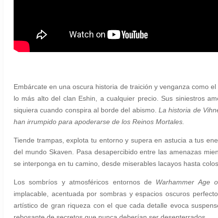
Embárcate en una oscura historia de traición y venganza como e
lo más alto del clan Eshin, a cualquier precio. Sus siniestros a
siquiera cuando conspira al borde del abismo.
La historia de Vih
han irrumpido para apoderarse de los Reinos Mortales.
Tiende trampas, explota tu entorno y supera en astucia a tus en
del mundo Skaven. Pasa desapercibido entre las amenazas mien
se interponga en tu camino, desde miserables lacayos hasta colos
Los sombríos y atmosféricos entornos de
Warhammer Age o
implacable, acentuada por sombras y espacios oscuros perfectos
artístico de gran riqueza con el que cada detalle evoca suspen
rebosante de secretos que nunca deberían ser desenterrados.