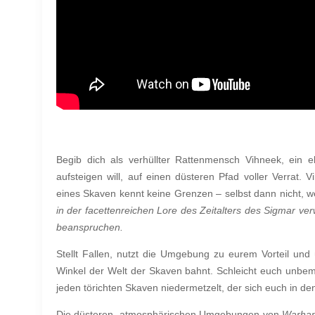
Begib dich als verhüllter Rattenmensch Vihneek, ein eh
aufsteigen will, auf einen düsteren Pfad voller Verrat.
eines Skaven kennt keine Grenzen – selbst dann nicht,
in der facettenreichen Lore des Zeitalters des Sigmar ve
beanspruchen.
Stellt Fallen, nutzt die Umgebung zu eurem Vorteil und
Winkel der Welt der Skaven bahnt. Schleicht euch unbe
jeden törichten Skaven niedermetzelt, der sich euch in 
Die düsteren, atmosphärischen Umgebungen von
Warham