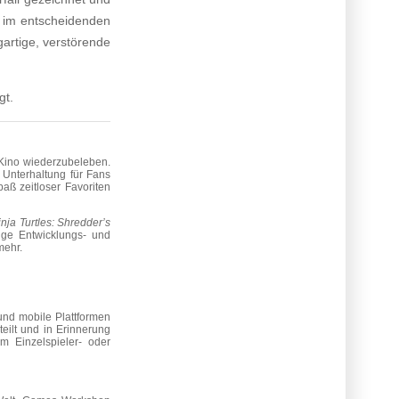
d im entscheidenden
gartige, verstörende
gt.
d Kino wiederzubeleben.
 Unterhaltung für Fans
paß zeitloser Favoriten
ja Turtles: Shredder’s
ige Entwicklungs- und
mehr.
nd mobile Plattformen
teilt und in Erinnerung
m Einzelspieler- oder