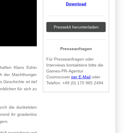
Download
Pressekit herunterladen
Presseanfragen
Für Presseanfragen oder
Interviews kontaktiere bitte die
nhaften Klans Eshin
Games-PR-Agentur
och der Machthunger
Cosmocover
per E-Mail
oder
 Geschichte ist tief
Telefon:
+49 (0) 170 965 2494
rblichen für sich zu
urch die dunkelsten
hrend ihr gnadenlos
ogern.
rfall gezeichnet und