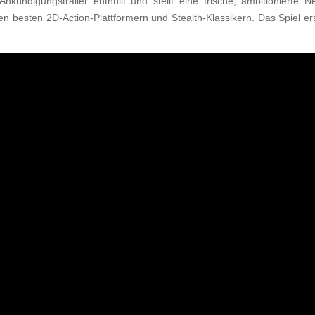
kündigungstrailer enthüllt und stellt eine frische, ambitionierte Ne
en besten 2D-Action-Plattformern und Stealth-Klassikern. Das Spiel e