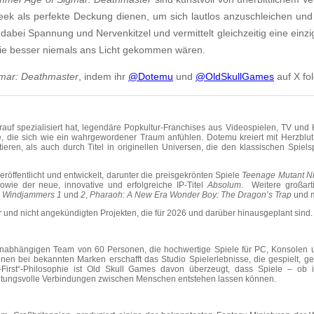
ek als perfekte Deckung dienen, um sich lautlos anzuschleichen un
 dabei Spannung und Nervenkitzel und vermittelt gleichzeitig eine einzi
 die besser niemals ans Licht gekommen wären.
mar: Deathmaster
, indem ihr
@Dotemu
und
@OldSkullGames
auf X fol
arauf spezialisiert hat, legendäre Popkultur-Franchises aus Videospielen, TV un
e, die sich wie ein wahrgewordener Traum anfühlen. Dotemu kreiert mit Herzblut
ieren, als auch durch Titel in originellen Universen, die den klassischen Spiels
öffentlicht und entwickelt, darunter die preisgekrönten Spiele
Teenage Mutant Nin
owie der neue, innovative und erfolgreiche IP-Titel
Absolum
. Weitere großart
,
Windjammers 1
und
2
,
Pharaoh: A New Era
Wonder Boy: The Dragon’s Trap
und 
r
und nicht angekündigten Projekten, die für 2026 und darüber hinausgeplant sind.
abhängigen Team von 60 Personen, die hochwertige Spiele für PC, Konsolen u
onen bei bekannten Marken erschafft das Studio Spielerlebnisse, die gespielt, ge
First“-Philosophie ist Old Skull Games davon überzeugt, dass Spiele – ob i
utungsvolle Verbindungen zwischen Menschen entstehen lassen können.