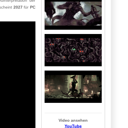
uinterpretation der
rscheint
2027
für
PC
Video ansehen
YouTube