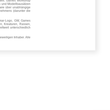
 Welt. Games Workshop
en und Modellbausätzen
wie über unabhängige
nehmens (darunter die
gmar-Logo, GW, Games
n, Kreaturen, Rassen,
tweit unterschiedlich
weiligen Inhaber. Alle