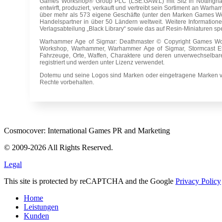
Games Workshop® Group PLC (LSE:GAW.L) mit Sitz in Nottingham,
entwirft, produziert, verkauft und vertreibt sein Sortiment an 
über mehr als 573 eigene Geschäfte (unter den Marken Games W
Handelspartner in über 50 Ländern weltweit. Weitere Informati
Verlagsabteilung „Black Library“ sowie das auf Resin-Miniaturen spe
Warhammer Age of Sigmar: Deathmaster © Copyright Games Wo
Workshop, Warhammer, Warhammer Age of Sigmar, Stormcast Eter
Fahrzeuge, Orte, Waffen, Charaktere und deren unverwechselbar
registriert und werden unter Lizenz verwendet.
Dotemu und seine Logos sind Marken oder eingetragene Marken von
Rechte vorbehalten.
Cosmocover: International Games PR and Marketing
© 2009-2026 All Rights Reserved.
Legal
This site is protected by reCAPTCHA and the Google
Privacy Policy
Home
Leistungen
Kunden