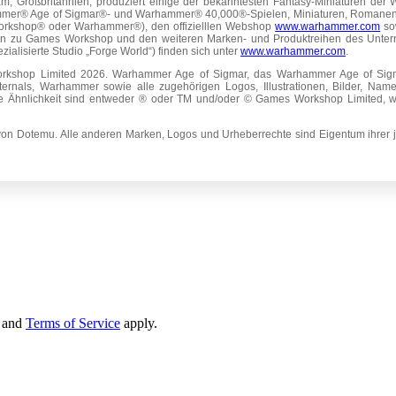
 Großbritannien, produziert einige der bekanntesten Fantasy-Miniaturen der
Warhammer® Age of Sigmar®- und Warhammer® 40,000®-Spielen, Miniaturen, Roman
orkshop® oder Warhammer®), den offizielllen Webshop
www.warhammer.com
so
onen zu Games Workshop und den weiteren Marken- und Produktreihen des Unter
zialisierte Studio „Forge World“) finden sich unter
www.warhammer.com
.
rkshop Limited 2026. Warhammer Age of Sigmar, das Warhammer Age of Si
nals, Warhammer sowie alle zugehörigen Logos, Illustrationen, Bilder, Name
e Ähnlichkeit sind entweder ® oder TM und/oder © Games Workshop Limited, wel
 Dotemu. Alle anderen Marken, Logos und Urheberrechte sind Eigentum ihrer je
and
Terms of Service
apply.