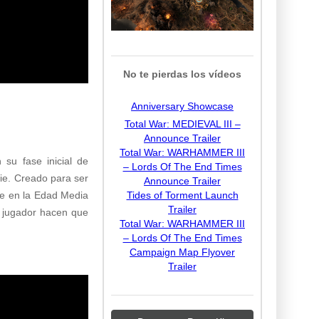
No te pierdas los vídeos
Anniversary Showcase
Total War: MEDIEVAL III –
Announce Trailer
Total War: WARHAMMER III
 su fase inicial de
– Lords Of The End Times
ie. Creado para ser
Announce Trailer
rse en la Edad Media
Tides of Torment Launch
Trailer
l jugador hacen que
Total War: WARHAMMER III
– Lords Of The End Times
Campaign Map Flyover
Trailer