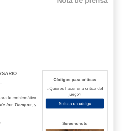
Nota de prensa
ERSARIO
Códigos para críticas
–
¿Quieres hacer una crítica del
juego?
para la emblemática
Solicita un código
 de los Tiempos
, y
e.
Screenshots