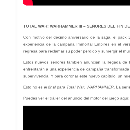
TOTAL WAR: WARHAMMER III – SEÑORES DEL FIN D
Con motivo del décimo aniversario de la saga, el pack
S
experiencia de la campaña Immortal Empires en el ver
regresa para reclamar su poder perdido y sumergir el m
Estos nuevos señores también anuncian la llegada de la
enfrentarán a una experiencia de campaña transformada con
supervivencia.
Y para coronar este nuevo capítulo, un nue
Esto no es
el final
para
Total War: WARHAMMER
. La ser
Puedes ver el tráiler del anuncio del motor del juego aquí: