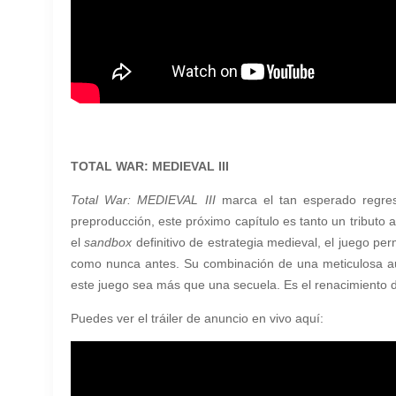
TOTAL WAR: MEDIEVAL III
Total War: MEDIEVAL III
marca el tan esperado regres
preproducción, este próximo capítulo es tanto un tributo
el
sandbox
definitivo de estrategia medieval, el juego perm
como nunca antes. Su combinación de una meticulosa aute
este juego sea más que una secuela. Es el renacimiento 
Puedes ver el tráiler de anuncio en vivo aquí: