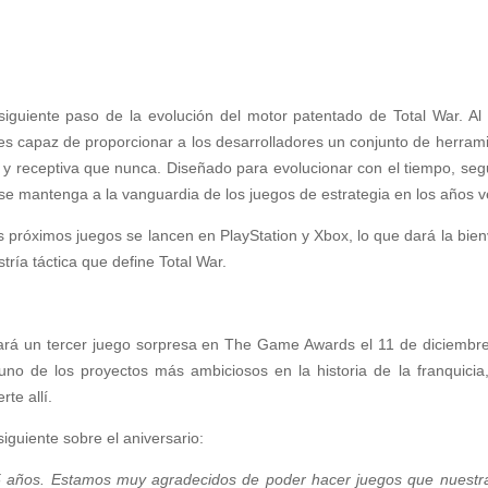
siguiente paso de la evolución del motor patentado de Total War. Al 
, es capaz de proporcionar a los desarrolladores un conjunto de herra
 y receptiva que nunca. Diseñado para evolucionar con el tiempo, se
 se mantenga a la vanguardia de los juegos de estrategia en los años v
os próximos juegos se lancen en PlayStation y Xbox, lo que dará la bi
ría táctica que define Total War.
lará un tercer juego sorpresa en The Game Awards el 11 de diciembre. 
no de los proyectos más ambiciosos en la historia de la franquicia
te allí.
 siguiente sobre el aniversario:
25 años. Estamos muy agradecidos de poder hacer juegos que nuest