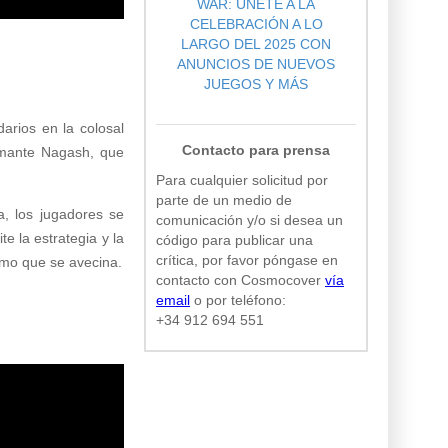
WAR: ÚNETE A LA
CELEBRACIÓN A LO
LARGO DEL 2025 CON
ANUNCIOS DE NUEVOS
JUEGOS Y MÁS
arios en la colosal
Contacto para prensa
omante Nagash, que
Para cualquier solicitud por
parte de un medio de
ia, los jugadores se
comunicación y/o si desea un
e la estrategia y la
código para publicar una
crítica, por favor póngase en
ismo que se avecina.
contacto con Cosmocover
vía
email
o por teléfono:
+34 912 694 551