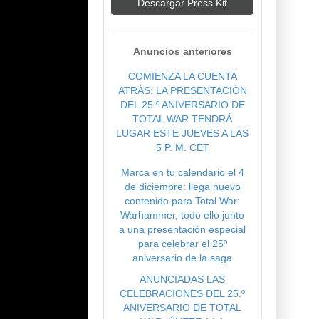
Descargar Press Kit
Anuncios anteriores
COMIENZA LA CUENTA
ATRÁS: LA PRESENTACIÓN
DEL 25.º ANIVERSARIO DE
TOTAL WAR TENDRÁ
LUGAR ESTE JUEVES A LAS
5 P. M. CET
Marca en tu calendario el 4
de diciembre: llega nuevo
contenido para Total War:
Warhammer, todo ello junto
a una presentación especial
para celebrar el 25º
aniversario de la saga
ANUNCIADAS LAS
CELEBRACIONES DEL 25.º
ANIVERSARIO DE TOTAL