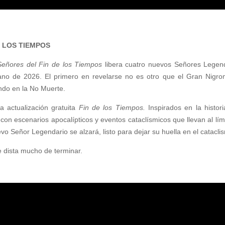
E LOS TIEMPOS
eñores del Fin de los Tiempos
libera cuatro nuevos Señores Legend
ano de 2026. El primero en revelarse no es otro que el Gran Nigr
undo en la No Muerte.
 actualización gratuita
Fin de los Tiempos.
Inspirados en la histor
 escenarios apocalípticos y eventos cataclísmicos que llevan al límit
vo Señor Legendario se alzará, listo para dejar su huella en el catacl
ie dista mucho de terminar.