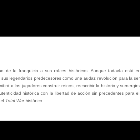
o de la franquicia a sus raíces históricas. Aunque todavía está en
 a sus legendarios predecesores como una audaz revolución para la ser
itirá a los jugadores construir reinos, reescribir la historia y sumergi
nticidad histórica con la libertad de acción sin precedentes para e
del
Total War
histórico.