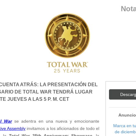
Nota
CUENTA ATRÁS: LA PRESENTACIÓN DEL
RSARIO DE TOTAL WAR TENDRÁ LUGAR
Descarg
TE JUEVES A LAS 5 P. M. CET
Anuncio
al War
se adentra en una nueva y emocionante
Marca en tu
tive Assembly
invitamos a los aficionados de todo el
de diciemb
a la
Total War 25th Anniversary Showcase
, la