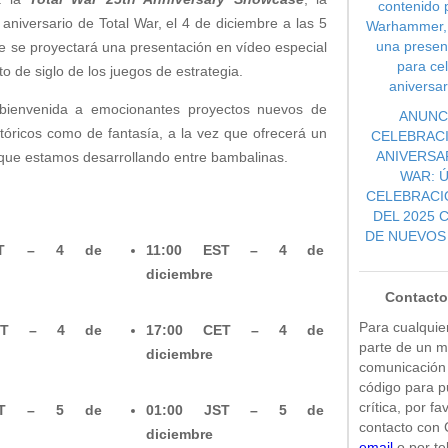
contenido 
 aniversario de Total War, el 4 de diciembre a las 5
Warhammer, t
una presen
ue se proyectará una presentación en vídeo especial
para cel
to de siglo de los juegos de estrategia.
aniversar
 bienvenida a emocionantes proyectos nuevos de
ANUNC
stóricos como de fantasía, a la vez que ofrecerá un
CELEBRACI
ANIVERSA
o que estamos desarrollando entre bambalinas.
WAR: Ú
CELEBRACI
DEL 2025 
DE NUEVOS
ST – 4 de
11:00 EST – 4 de
diciembre
Contacto
Para cualquier
MT – 4 de
17:00 CET – 4 de
parte de un m
diciembre
comunicación 
código para p
crítica, por f
ST – 5 de
01:00 JST – 5 de
contacto con
diciembre
email
o por te