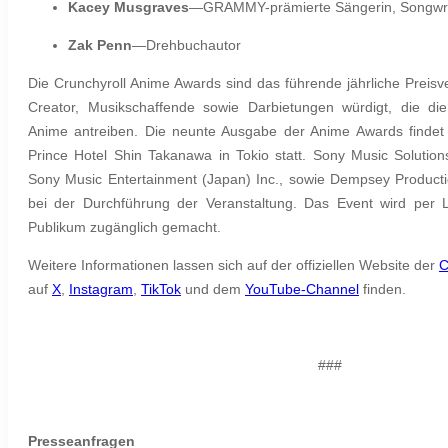
Kacey Musgraves
—GRAMMY-prämierte Sängerin, Songwrit
Zak Penn
—Drehbuchautor
Die Crunchyroll Anime Awards sind das führende jährliche Preis
Creator, Musikschaffende sowie Darbietungen würdigt, die die
Anime antreiben. Die neunte Ausgabe der Anime Awards finde
Prince Hotel Shin Takanawa in Tokio statt. Sony Music Solutio
Sony Music Entertainment (Japan) Inc., sowie Dempsey Producti
bei der Durchführung der Veranstaltung. Das Event wird per 
Publikum zugänglich gemacht.
Weitere Informationen lassen sich auf der offiziellen Website der
C
auf
X
,
Instagram
,
TikTok
und dem
YouTube-Channel
finden.
###
Presseanfragen