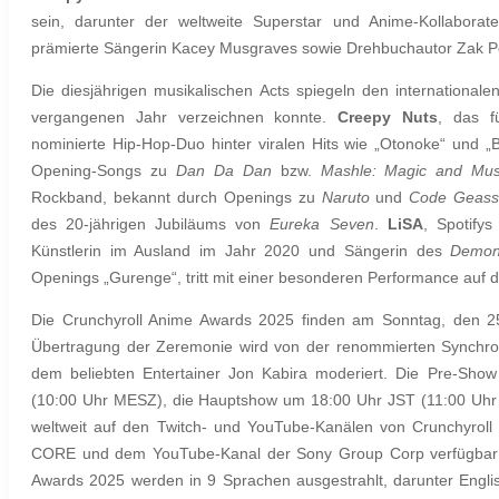
sein, darunter der weltweite Superstar und Anime-Kollabora
prämierte Sängerin Kacey Musgraves sowie Drehbuchautor Zak P
Die diesjährigen musikalischen Acts spiegeln den internationale
vergangenen Jahr verzeichnen konnte.
Creepy Nuts
, das f
nominierte Hip-Hop-Duo hinter viralen Hits wie „Otonoke“ und 
Opening-Songs zu
Dan Da Dan
bzw.
Mashle: Magic and Mus
Rockband, bekannt durch Openings zu
Naruto
und
Code Geas
des 20-jährigen Jubiläums von
Eureka Seven
.
LiSA
, Spotifys
Künstlerin im Ausland im Jahr 2020 und Sängerin des
Demon
Openings „Gurenge“, tritt mit einer besonderen Performance auf 
Die Crunchyroll Anime Awards 2025 finden am Sonntag, den 25.
Übertragung der Zeremonie wird von der renommierten Synchro
dem beliebten Entertainer Jon Kabira moderiert. Die Pre-Sho
(10:00 Uhr MESZ), die Hauptshow um 18:00 Uhr JST (11:00 Uhr
weltweit auf den Twitch- und YouTube-Kanälen von Crunchyro
CORE und dem YouTube-Kanal der Sony Group Corp verfügbar s
Awards 2025 werden in 9 Sprachen ausgestrahlt, darunter Englisc