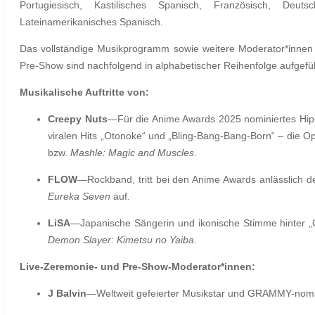
Portugiesisch, Kastilisches Spanisch, Französisch, Deutsc
Lateinamerikanisches Spanisch.
Das vollständige Musikprogramm sowie weitere Moderator*innen
Pre-Show sind nachfolgend in alphabetischer Reihenfolge aufgefüh
Musikalische Auftritte von:
Creepy Nuts
—Für die Anime Awards 2025 nominiertes Hip
viralen Hits „Otonoke“ und „Bling-Bang-Bang-Born“ – die 
bzw.
Mashle: Magic and Muscles
.
FLOW
—Rockband, tritt bei den Anime Awards anlässlich d
Eureka Seven
auf
.
LiSA
—Japanische Sängerin und ikonische Stimme hinter „
Demon Slayer: Kimetsu no Yaiba
.
Live-Zeremonie- und Pre-Show-Moderator*innen:
J Balvin
—Weltweit gefeierter Musikstar und GRAMMY-nomin