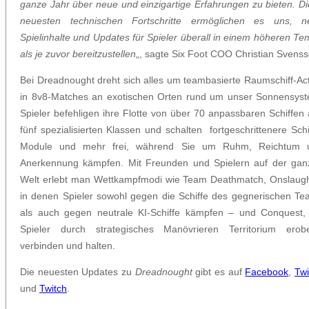
ganze Jahr über neue und einzigartige Erfahrungen zu bieten. D
neuesten technischen Fortschritte ermöglichen es uns, n
Spielinhalte und Updates für Spieler überall in einem höheren T
als je zuvor bereitzustellen
„, sagte Six Foot COO Christian Svenss
Bei Dreadnought dreht sich alles um teambasierte Raumschiff-Ac
in 8v8-Matches an exotischen Orten rund um unser Sonnensyst
Spieler befehligen ihre Flotte von über 70 anpassbaren Schiffen
fünf spezialisierten Klassen und schalten fortgeschrittenere Schi
Module und mehr frei, während Sie um Ruhm, Reichtum 
Anerkennung kämpfen. Mit Freunden und Spielern auf der gan
Welt erlebt man Wettkampfmodi wie Team Deathmatch, Onslaugh
in denen Spieler sowohl gegen die Schiffe des gegnerischen T
als auch gegen neutrale KI-Schiffe kämpfen – und Conquest,
Spieler durch strategisches Manövrieren Territorium erobe
verbinden und halten.
Die neuesten Updates zu
Dreadnought
gibt es auf
Facebook
,
Twi
und
Twitch
.