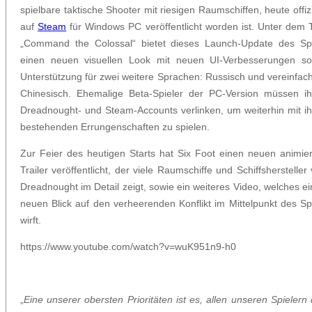
spielbare taktische Shooter mit riesigen Raumschiffen, heute offizi
auf
Steam
für Windows PC veröffentlicht worden ist. Unter dem T
„Command the Colossal“ bietet dieses Launch-Update des Spi
einen neuen visuellen Look mit neuen UI-Verbesserungen so
Unterstützung für zwei weitere Sprachen: Russisch und vereinfac
Chinesisch. Ehemalige Beta-Spieler der PC-Version müssen ih
Dreadnought- und Steam-Accounts verlinken, um weiterhin mit i
bestehenden
Errungenschaften
zu spielen
.
Zur Feier des heutigen Starts hat Six Foot einen neuen animie
Trailer veröffentlicht, der viele Raumschiffe und Schiffshersteller
Dreadnought im Detail zeigt,
sowie ein weiteres Video, welches
e
neuen Blick auf den verheerenden Konflikt im Mittelpunkt des Sp
wirft.
https://www.youtube.com/watch?v=wuK951n9-h0
„
Eine unserer obersten Prioritäten ist es, allen unseren Spielern