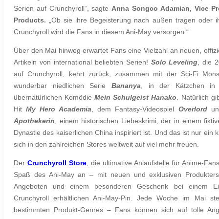
Serien auf Crunchyroll“, sagte
Anna Songco Adamian, Vice Pr
Products.
„Ob sie ihre Begeisterung nach außen tragen oder ih
Crunchyroll wird die Fans in diesem Ani-May versorgen.“
Über den Mai hinweg erwartet Fans eine Vielzahl an neuen, offizie
Artikeln von international beliebten Serien!
Solo Leveling
, die 
auf Crunchyroll, kehrt zurück, zusammen mit der Sci-Fi Mon
wunderbar niedlichen Serie
Bananya
, in der Kätzchen in
übernatürlichen Komödie
Mein Schulgeist Hanako
. Natürlich 
Hit
My Hero Academia
, dem Fantasy-Videospiel
Overlord
un
Apothekerin
, einem historischen Liebeskrimi, der in einem fikt
Dynastie des kaiserlichen China inspiriert ist. Und das ist nur ein 
sich in den zahlreichen Stores weltweit auf viel mehr freuen.
Der
Crunchyroll Store
, die ultimative Anlaufstelle für Anime-Fan
Spaß des Ani-May an – mit neuen und exklusiven Produkters
Angeboten und einem besonderen Geschenk bei einem Ein
Crunchyroll erhältlichen Ani-May-Pin. Jede Woche im Mai st
bestimmten Produkt-Genres – Fans können sich auf tolle Ang