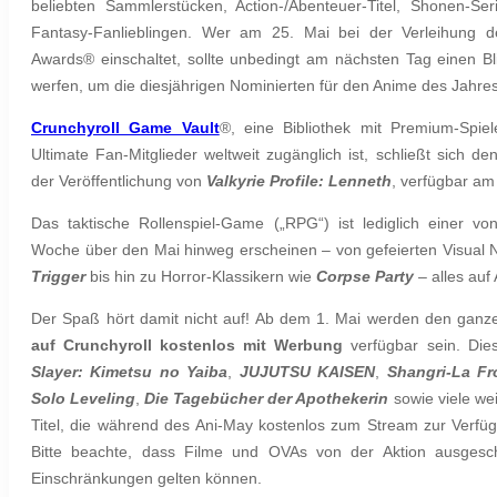
beliebten Sammlerstücken, Action-/Abenteuer-Titel, Shonen-Se
Fantasy-Fanlieblingen. Wer am 25. Mai bei der Verleihung d
Awards® einschaltet, sollte unbedingt am nächsten Tag einen Bl
werfen, um die diesjährigen Nominierten für den Anime des Jahres
Crunchyroll Game Vault
®, eine Bibliothek mit Premium-Spi
Ultimate Fan-Mitglieder weltweit zugänglich ist, schließt sich de
der Veröffentlichung von
Valkyrie Profile: Lenneth
, verfügbar am 
Das taktische Rollenspiel-Game („RPG“) ist lediglich einer v
Woche über den Mai hinweg erscheinen – von gefeierten Visual 
Trigger
bis hin zu Horror-Klassikern wie
Corpse Party
– alles au
Der Spaß hört damit nicht auf! Ab dem 1. Mai werden den ganz
auf Crunchyroll kostenlos mit Werbung
verfügbar sein. Dies
Slayer: Kimetsu no Yaiba
,
JUJUTSU KAISEN
,
Shangri-La Fr
Solo Leveling
,
Die Tagebücher der Apothekerin
sowie viele wei
Titel, die während des Ani-May kostenlos zum Stream zur Verfüg
Bitte beachte, dass Filme und OVAs von der Aktion ausgesch
Einschränkungen gelten können.