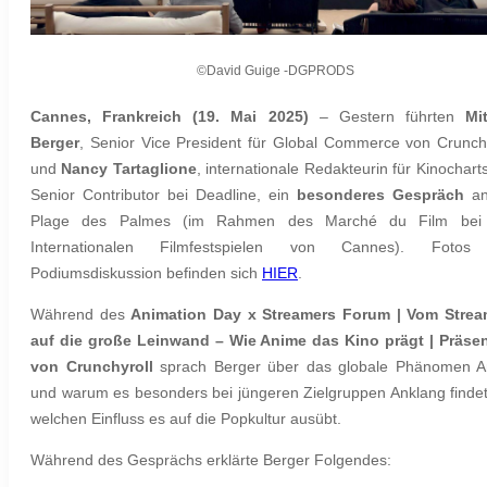
©D
avid
Guige
-DGPRODS
Cannes, Frankreich (19. Mai
2025)
– Gestern führten
Mi
Berger
, Senior Vice President für Global Commerce von Crunchy
und
Nancy Tartaglione
, internationale Redakteurin für Kinochart
Senior Contributor bei Deadline, ein
besonderes Gespräch
an
Plage des Palmes (im Rahmen des Marché du Film bei
Internationalen Filmfestspielen von Cannes). Fotos
Podiumsdiskussion befinden sich
HIER
.
Während des
Animation Day x Streamers Forum | Vom Strea
auf die große Leinwand – Wie Anime das Kino prägt | Präsen
von Crunchyroll
sprach Berger über das globale Phänomen A
und warum es besonders bei jüngeren Zielgruppen Anklang finde
welchen Einfluss es auf die Popkultur ausübt.
Während des Gesprächs erklärte Berger Folgendes: