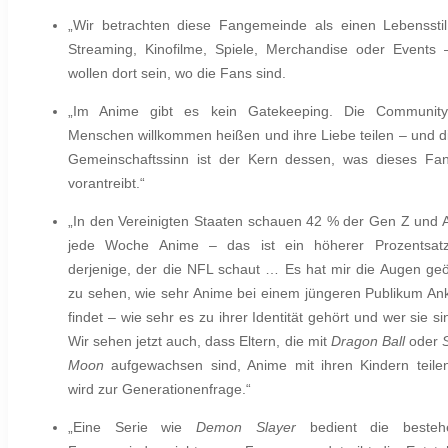
„
Wir betrachten diese Fangemeinde als einen Lebenssti
Streaming, Kinofilme, Spiele, Merchandise oder Events 
wollen dort sein, wo die Fans sind.
„Im Anime gibt es kein Gatekeeping. Die Community 
Menschen willkommen heißen und ihre Liebe teilen – und d
Gemeinschaftssinn ist der Kern dessen, was dieses F
vorantreibt.“
„
In den Vereinigten Staaten schauen 42 % der Gen Z und 
jede Woche Anime – das ist ein höherer Prozentsatz
derjenige, der die NFL schaut … Es hat mir die Augen geö
zu sehen, wie sehr Anime bei einem jüngeren Publikum An
findet – wie sehr es zu ihrer Identität gehört und wer sie s
Wir sehen jetzt auch, dass Eltern, die mit
Dragon Ball
oder
Moon
aufgewachsen sind, Anime mit ihren Kindern teile
wird zur Generationenfrage.“
„Eine Serie wie
Demon Slayer
bedient die besteh