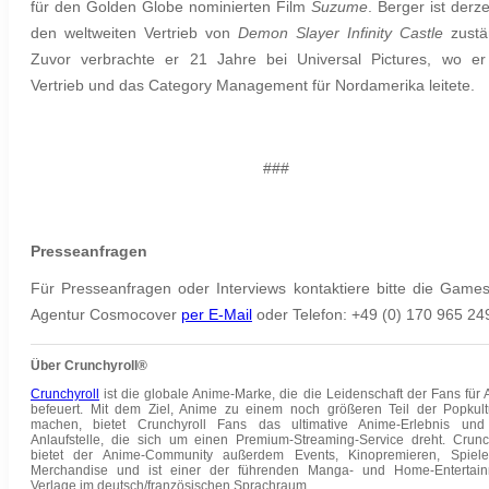
für den Golden Globe nominierten Film
Suzume
. Berger ist derze
den weltweiten Vertrieb von
Demon Slayer Infinity Castle
zustä
Zuvor verbrachte er 21 Jahre bei Universal Pictures, wo e
Vertrieb und das Category Management für Nordamerika leitete.
###
Presseanfragen
Für Presseanfragen oder Interviews kontaktiere bitte die Game
Agentur Cosmocover
per E-Mail
oder Telefon:
+49 (0) 170 965 24
Über Crunchyroll®
Crunchyroll
ist die globale Anime-Marke, die die Leidenschaft der Fans für
befeuert. Mit dem Ziel, Anime zu einem noch größeren Teil der Popkult
machen, bietet Crunchyroll Fans das ultimative Anime-Erlebnis und
Anlaufstelle, die sich um einen Premium-Streaming-Service dreht. Crunc
bietet der Anime-Community außerdem Events, Kinopremieren, Spiel
Merchandise und ist einer der führenden Manga- und Home-Entertain
Verlage im deutsch/französischen Sprachraum.