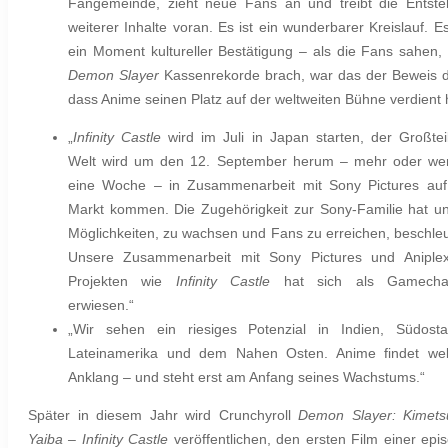
Fangemeinde, zieht neue Fans an und treibt die Entst
weiterer Inhalte voran. Es ist ein wunderbarer Kreislauf. E
ein Moment kultureller Bestätigung – als die Fans sahen,
Demon Slayer
Kassenrekorde brach, war das der Beweis d
dass Anime seinen Platz auf der weltweiten Bühne verdient 
„
Infinity Castle
wird im Juli in Japan starten, der Großtei
Welt wird um den 12. September herum – mehr oder we
eine Woche – in Zusammenarbeit mit Sony Pictures au
Markt kommen. Die Zugehörigkeit zur Sony-Familie hat u
Möglichkeiten, zu wachsen und Fans zu erreichen, beschleu
Unsere Zusammenarbeit mit Sony Pictures und Aniple
Projekten wie
Infinity Castle
hat sich als Gamecha
erwiesen.“
„Wir sehen ein riesiges Potenzial in Indien, Südosta
Lateinamerika und dem Nahen Osten. Anime findet wel
Anklang – und steht erst am Anfang seines Wachstums.“
Später in diesem Jahr wird Crunchyroll
Demon Slayer: Kimet
Yaiba – Infinity Castle
veröffentlichen, den ersten Film einer epi