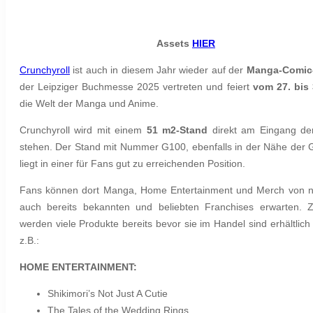
Assets
HIER
Crunchyroll
ist auch in diesem Jahr wieder auf der
Manga-Comic
der Leipziger Buchmesse 2025 vertreten und feiert
vom 27. bis 
die Welt der Manga und Anime.
Crunchyroll wird mit einem
51 m
2
-Stand
direkt am Eingang der
stehen. Der Stand mit Nummer G100, ebenfalls in der Nähe der G
liegt in einer für Fans gut zu erreichenden Position.
Fans können dort Manga, Home Entertainment und Merch von n
auch bereits bekannten und beliebten Franchises erwarten. Zu
werden viele Produkte bereits bevor sie im Handel sind erhältlich 
z.B.:
HOME ENTERTAINMENT:
Shikimori’s Not Just A Cutie
The Tales of the Wedding Rings