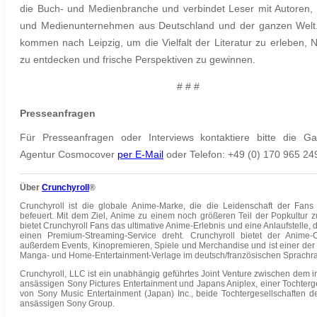
die Buch- und Medienbranche und verbindet Leser mit Autoren,
und Medienunternehmen aus Deutschland und der ganzen Welt. 
kommen nach Leipzig, um die Vielfalt der Literatur zu erleben, 
zu entdecken und frische Perspektiven zu gewinnen.
# # #
Presseanfragen
Für Presseanfragen oder Interviews kontaktiere bitte die G
Agentur Cosmocover
per E-Mail
oder Telefon:
+49 (0) 170 965 24
Über
Crunchyroll
®
Crunchyroll ist die globale Anime-Marke, die die Leidenschaft der Fans
befeuert. Mit dem Ziel, Anime zu einem noch größeren Teil der Popkultur 
bietet Crunchyroll Fans das ultimative Anime-Erlebnis und eine Anlaufstelle, 
einen Premium-Streaming-Service dreht. Crunchyroll bietet der Anime
außerdem Events, Kinopremieren, Spiele und Merchandise und ist einer der
Manga- und Home-Entertainment-Verlage im deutsch/französischen Sprachr
Crunchyroll, LLC ist ein unabhängig geführtes Joint Venture zwischen dem 
ansässigen Sony Pictures Entertainment und Japans Aniplex, einer Tochterge
von Sony Music Entertainment (Japan) Inc., beide Tochtergesellschaften de
ansässigen Sony Group.