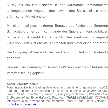
D-Day bis hin zur Schlacht in der Normandie kommandieren d
actiongeladenen Angebot, das sowohl das Basisspiel als auc
stürmischen Paket enthält.
Mit einer maßgeschneiderten Benutzeroberfläche und Steuerung
Schlachtfeld unter dem Kommando des Spielers. Intensive taktisc
Schlacht von Augenblick zu Augenblick bestimmt wird. Ein anpass
Fülle von Karten ist ebenfalls enthalten und bietet einen enorme
Die
Company of Heroes Collection
kommt im Herbst für Nintendo 
gegeben
Hinweis: Die
Company of Heroes Collection
wird zum Start nur ei
Veröffentlichung geplant.
About Feral Interactive
Feral Interactive is a leading developer and publisher of games for macO
London, England. It is responsible for such hits as
Alien: Isolation™
for iOS,
Switch,
ROME: Total War™
,
Tropico™, Company of Heroes™, XCOM® 2 Colle
2,
Shadow of the Tomb Raider®, Total War: THREE KINGDOMS, XCOM® 2
Interactive also developed the Windows, macOS and Linux versio
on
Twitter
or
Facebook
.