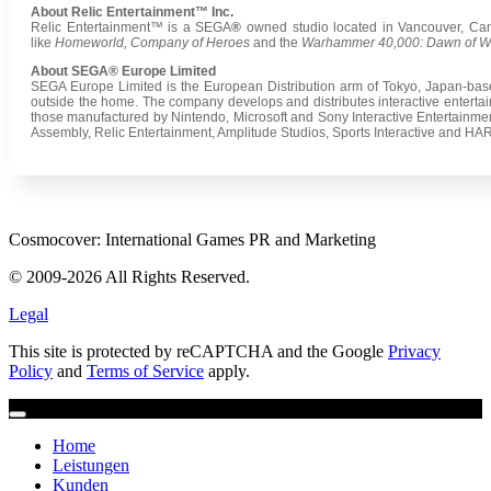
About Relic Entertainment™ Inc.
Relic Entertainment™ is a SEGA
®
owned studio located in Vancouver, Cana
like
Homeworld, Company of Heroes
and the
Warhammer 40,000: Dawn of W
About SEGA® Europe Limited
SEGA Europe Limited is the European Distribution arm of Tokyo, Japan-ba
outside the home. The company develops and distributes interactive entertai
those manufactured by Nintendo, Microsoft and Sony Interactive Entertainm
Assembly, Relic Entertainment, Amplitude Studios, Sports Interactive and HA
Cosmocover: International Games PR and Marketing
© 2009-2026 All Rights Reserved.
Legal
This site is protected by reCAPTCHA and the Google
Privacy
Policy
and
Terms of Service
apply.
Home
Leistungen
Kunden