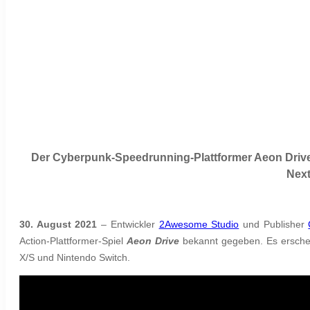
Der Cyberpunk-Speedrunning-Plattformer Aeon Drive
Next
30. August 2021
– Entwickler
2Awesome Studio
und Publisher
Action-Plattformer-Spiel
Aeon Drive
bekannt gegeben. Es erschei
X/S und Nintendo Switch.