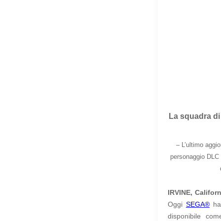
La squadra d
–
L’ultimo aggi
personaggio DLC 
IRVINE, Californ
Oggi
SEGA®
ha 
disponibile co