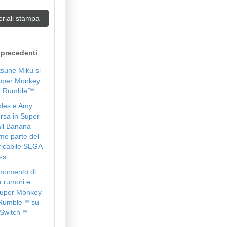
eriali stampa
precedenti
tsune Miku si
uper Monkey
 Rumble️™️
kles e Amy
orsa in Super
ll Banana
e parte del
ricabile SEGA
ss
l momento di
a rumori e
 Super Monkey
 Rumble™ su
Switch™️