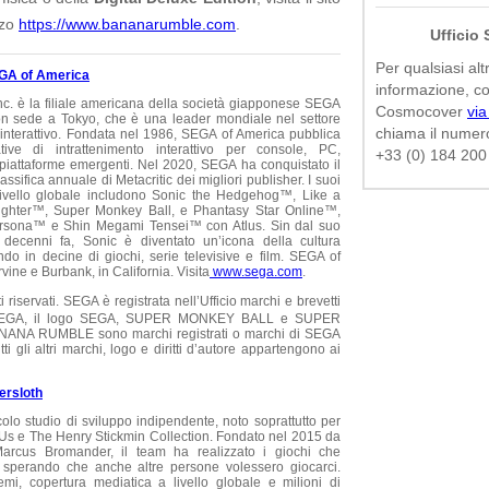
zzo
https://www.bananarumble.com
.
Ufficio
Per qualsiasi alt
GA of America
informazione, co
c. è la filiale americana della società giapponese SEGA
Cosmocover
via
sede a Tokyo, che è una leader mondiale nel settore
chiama il numer
o interattivo. Fondata nel 1986, SEGA of America pubblica
tive di intrattenimento interattivo per console, PC,
+33 (0) 184 200
e piattaforme emergenti. Nel 2020, SEGA ha conquistato il
assifica annuale di Metacritic dei migliori publisher. I suoi
livello globale includono Sonic the Hedgehog™, Like a
ighter™, Super Monkey Ball, e Phantasy Star Online™,
ersona™ e Shin Megami Tensei™ con Atlus. Sin dal suo
 decenni fa, Sonic è diventato un’icona della cultura
o in decine di giochi, serie televisive e film. SEGA of
rvine e Burbank, in California. Visita
www.sega.com
.
i riservati. SEGA è registrata nell’Ufficio marchi e brevetti
i. SEGA, il logo SEGA, SUPER MONKEY BALL e SUPER
NA RUMBLE sono marchi registrati o marchi di SEGA
gli altri marchi, logo e diritti d’autore appartengono ai
ersloth
colo studio di sviluppo indipendente, noto soprattutto per
Us e The Henry Stickmin Collection. Fondato nel 2015 da
Marcus Bromander, il team ha realizzato i giochi che
 sperando che anche altre persone volessero giocarci.
i, copertura mediatica a livello globale e milioni di