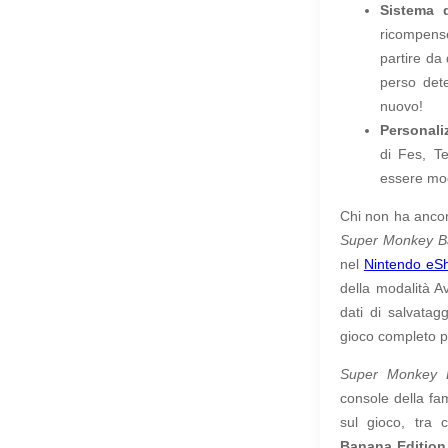
Sistema d
ricompens
partire da
perso dete
nuovo!
Personali
di Fes, T
essere mod
Chi non ha ancor
Super Monkey B
nel
Nintendo eS
della modalità Av
dati di salvatag
gioco completo p
Super Monkey 
console della fa
sul gioco, tra 
Banana Edition