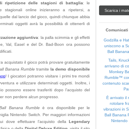
i ripetizione delle stagioni di battaglia
: le
e stagionali online inizieranno a ripetersi, a
Scarica i mat
 quelle dal lancio del gioco, quindi chiunque abbia
rminati oggetti avrà la possibilità di ottenerli di
Comunicati 
zzazione aggiuntiva
: la palla scimmia e gli effetti
Godzilla e Ha
ee, Val, Easel e del Dr. Bad-Boon ora possono
uniscono a S
ificati.
Ball Banana
Tails, Knuc
a acquistato il gioco potrà provare gratuitamente
arrivano di c
all Banana Rumble
tramite
la demo disponibile
Monkey Ba
hop
! I giocatori potranno visitare i primi tre mondi
Rumble™ com
ventura e utilizzare determinati oggetti. Inoltre, i
contenuto sca
Pa
gio possono essere trasferiti dopo l’acquisto del
er non perdere alcun progresso.
È arrivato i
rotolare fr
Ball Banana Rumble
è ora disponibile per le
vibrazioni in
miglia Nintendo Switch. Per maggiori informazioni
Ball Banana
Nintendo 
cui dove effettuare l’acquisto della
Legendary
fisica o della
Digital Deluxe Edition
, visita il sito