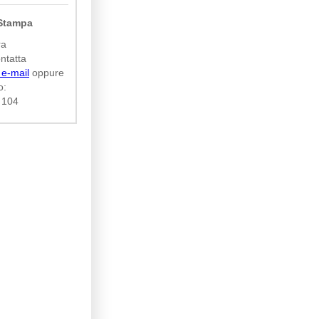
 Stampa
ra
ntatta
 e-mail
oppure
o:
 104