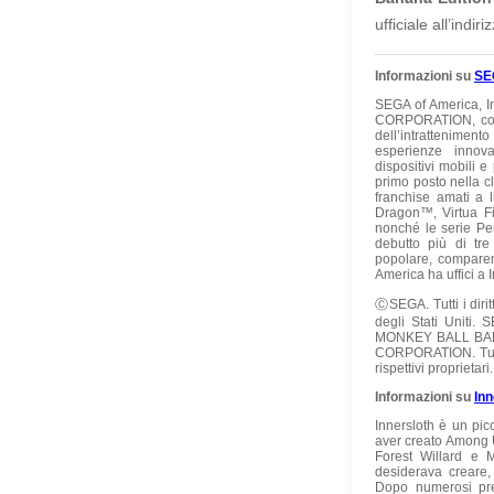
ufficiale all’indiri
Informazioni su
SE
SEGA of America, In
CORPORATION, con 
dell’intratteniment
esperienze innova
dispositivi mobili 
primo posto nella cl
franchise amati a 
Dragon™, Virtua F
nonché le serie P
debutto più di tre
popolare, comparend
America ha uffici a I
ⒸSEGA. Tutti i diritt
degli Stati Unit
MONKEY BALL BANA
CORPORATION. Tutti 
rispettivi proprietari.
Informazioni su
Inn
Innersloth è un pic
aver creato Among 
Forest Willard e 
desiderava creare,
Dopo numerosi prem