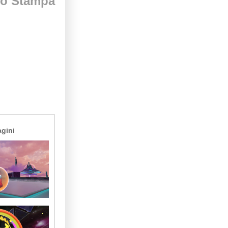
o Stampa
gini