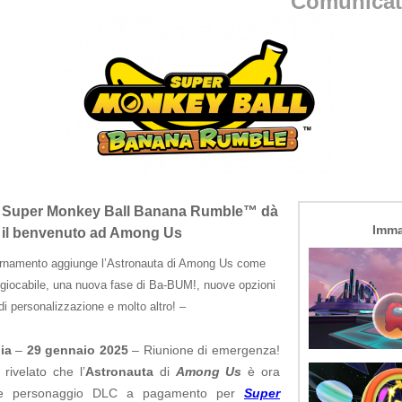
Comunicat
i Super Monkey Ball Banana Rumble™️ dà
Imma
il benvenuto ad Among Us
ornamento aggiunge l’Astronauta di Among Us come
giocabile, una nuova fase di Ba-BUM!, nuove opzioni
di personalizzazione e molto altro! –
ia
–
29 gennaio 2025
– Riunione di emergenza!
rivelato che l’
Astronauta
di
Among Us
è ora
me personaggio DLC a pagamento per
Super