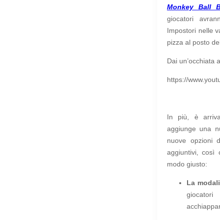
Monkey Ball 
giocatori avran
Impostori nelle v
pizza al posto d
Dai un’occhiata a
https://www.yo
In più, è arri
aggiunge una nu
nuove opzioni d
aggiuntivi, così
modo giusto:
La modali
giocator
acchiappar