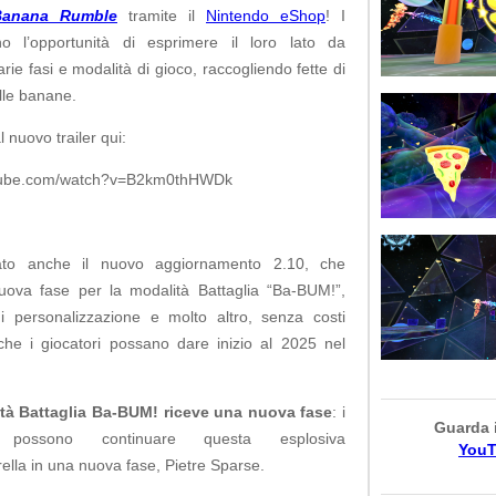
Banana Rumble
tramite il
Nintendo eShop
! I
no l’opportunità di esprimere il loro lato da
arie fasi e modalità di gioco, raccogliendo fette di
elle banane.
l nuovo trailer qui:
utube.com/watch?v=B2km0thHWDk
vato anche il nuovo aggiornamento 2.10, che
ova fase per la modalità Battaglia “Ba-BUM!”,
i personalizzazione e molto altro, senza costi
 che i giocatori possano dare inizio al 2025 nel
tà Battaglia Ba-BUM! riceve una nuova fase
: i
Guarda il
i possono continuare questa esplosiva
You
ella in una nuova fase, Pietre Sparse.